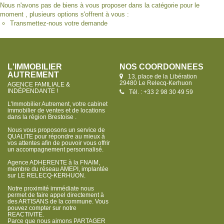
Nous n'avons pas de biens à vous proposer dans la catégorie pour le
moment , plusieurs options s'offrent à vous :
Transmettez-nous votre demande
L'IMMOBILIER
NOS COORDONNÉES
AUTREMENT
13, place de la Libération
29480 Le Relecq-Kerhuon
AGENCE FAMILIALE &
INDÉPENDANTE !
Tél. : +33 2 98 30 49 59
L'Immobilier Autrement, votre cabinet
immobilier de ventes et de locations
dans la région Brestoise .
Nous vous proposons un service de
QUALITE pour répondre au mieux à
vos attentes afin de pouvoir vous offrir
un accompagnement personnalisé.
Agence ADHERENTE à la FNAIM,
membre du réseau AMEPI, implantée
sur LE RELECQ-KERHUON.
Notre proximité immédiate nous
permet de faire appel directement à
des ARTISANS de la commune. Vous
pouvez compter sur notre
REACTIVITE.
Parce que nous aimons PARTAGER