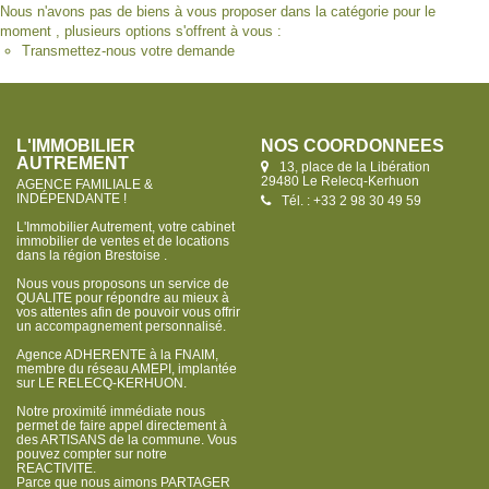
Nous n'avons pas de biens à vous proposer dans la catégorie pour le
moment , plusieurs options s'offrent à vous :
Transmettez-nous votre demande
L'IMMOBILIER
NOS COORDONNÉES
AUTREMENT
13, place de la Libération
29480 Le Relecq-Kerhuon
AGENCE FAMILIALE &
INDÉPENDANTE !
Tél. : +33 2 98 30 49 59
L'Immobilier Autrement, votre cabinet
immobilier de ventes et de locations
dans la région Brestoise .
Nous vous proposons un service de
QUALITE pour répondre au mieux à
vos attentes afin de pouvoir vous offrir
un accompagnement personnalisé.
Agence ADHERENTE à la FNAIM,
membre du réseau AMEPI, implantée
sur LE RELECQ-KERHUON.
Notre proximité immédiate nous
permet de faire appel directement à
des ARTISANS de la commune. Vous
pouvez compter sur notre
REACTIVITE.
Parce que nous aimons PARTAGER