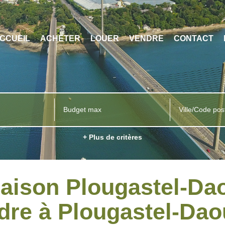
CCUEIL
ACHETER
LOUER
VENDRE
CONTACT
Ville/Code pos
+ Plus de critères
Maison Plougastel-Dao
dre à Plougastel-Dao