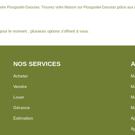
endre Plougastel-Daoulas. Trouvez votre Maison sur Plougastel-Daoulas grâce aux 
our le moment , plusieurs options s'offrent à vous :
NOS SERVICES
A
Acheter
Ma
Vendre
M
Louer
Ma
Gérance
Ma
Estimation
Ap
Ap