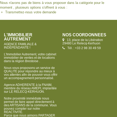
Nous n'avons pas de biens à vous proposer dans la catégorie pour le
moment , plusieurs options s'offrent à vous :
Transmettez-nous votre demande
L'IMMOBILIER
NOS COORDONNÉES
AUTREMENT
13, place de la Libération
29480 Le Relecq-Kerhuon
AGENCE FAMILIALE &
INDÉPENDANTE !
Tél. : +33 2 98 30 49 59
L'Immobilier Autrement, votre cabinet
immobilier de ventes et de locations
dans la région Brestoise .
Nous vous proposons un service de
QUALITE pour répondre au mieux à
vos attentes afin de pouvoir vous offrir
un accompagnement personnalisé.
Agence ADHERENTE à la FNAIM,
membre du réseau AMEPI, implantée
sur LE RELECQ-KERHUON.
Notre proximité immédiate nous
permet de faire appel directement à
des ARTISANS de la commune. Vous
pouvez compter sur notre
REACTIVITE.
Parce que nous aimons PARTAGER