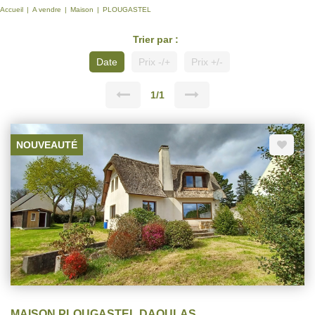
Accueil
A vendre
Maison
PLOUGASTEL
Trier par :
Date
Prix -/+
Prix +/-
1/1
NOUVEAUTÉ
MAISON PLOUGASTEL DAOULAS