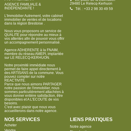
29480 Le Relecq-Kerhuon
AGENCE FAMILIALE &
INDÉPENDANTE !
Tél. : +33 2 98 30 49 59
L'Immobilier Autrement, votre cabinet
immobilier de ventes et de locations
dans la région Brestoise .
Nous vous proposons un service de
QUALITE pour répondre au mieux à
vos attentes afin de pouvoir vous offrir
un accompagnement personnalisé.
Agence ADHERENTE à la FNAIM,
membre du réseau AMEPI, implantée
sur LE RELECQ-KERHUON.
Notre proximité immédiate nous
permet de faire appel directement à
des ARTISANS de la commune. Vous
pouvez compter sur notre
REACTIVITE.
Parce que nous aimons PARTAGER
notre passion de l'immobilier, nous
sommes particulièrement attachées à
vous donner entière satisfaction, être
disponibles et A L'ECOUTE de vos
besoins.
C'est avec plaisir que nous vous
accueillerons dans notre agence.
NOS SERVICES
LIENS PRATIQUES
Acheter
Notre agence
Vendre