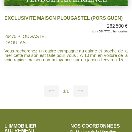
EXCLUSIVITE MAISON PLOUGASTEL (PORS GUEN)
262 500 €
dont 5% TTC d'honoraires
29470 PLOUGASTEL
DAOULAS
Vous recherchez un cadre campagne au calme et proche de la
mer cette maison est faïte pour vous . A 10 mn en voiture de la
voie rapide maison non mitoyenne sur un jardin d'environ 1500
m², au rez de chaussé une pièce de vie donnant sur une
terrasse où vous pourrez admirer les chevaux de la parcelle
voisine, une cuisine indépendante, une chambre, une salle d'eau
un bureau à l'étage qui a été entièrement rénové en 2020, deux
chambres, un bureau, une mezzanine et une belle salle d'eau,
un wc. Sous-sol complet, chauffage au gaz récent huisseries en
pvc, isolation refaite. Prévoir un réaménagement du rez de
1/1
chaussé pour en profiter pleinement et lui redonner un coup de
jeune .. Produit rare, A visiter rapidement.
L'IMMOBILIER
NOS COORDONNÉES
AUTREMENT
13, place de la Libération