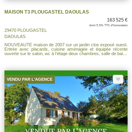
MAISON T3 PLOUGASTEL DAOULAS
163 525 €
dont 5.5% TTC d'honoraires
29470 PLOUGASTEL
DAOULAS
NOUVEAUTE maison de 2007 sur un jardin clos exposé ouest.
Entrée avec placards, cuisine aménagée et équipée récente
ouverte sur le salon, wc à l'étage deux chambres, salle de bains
avec avec wc. Jardin d' environ 30 m² avec terrasse, cellier,
chaudière gaz récente ( 2ans). Parfait état , il ne vous reste plus
qu' à poser vos meubles pour un premier achat ou pour un
investissement locatif.
VENDU PAR L'AGENCE