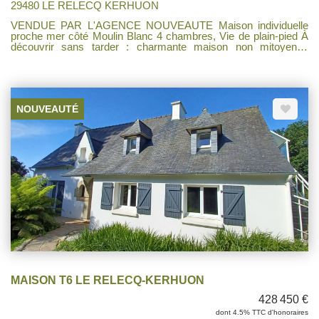
29480 LE RELECQ KERHUON
VENDUE PAR L'AGENCE NOUVEAUTE Maison individuelle
proche mer côté Moulin Blanc 4 chambres, Vie de plain-pied À
découvrir sans tarder : charmante maison non mitoyenne
idéalement située à proximité de la mer, des écoles et de toutes
les commodités. Elle se compose au rez-de-chaussée d'un
lumineux salon-séjour avec cheminée, parfait pour vos
moments en famille, d'une cuisine indépendante aménagée et
équipée, ainsi que d'une suite parentale offrant un confort de vie
NOUVEAUTÉ
de plain-pied. À l'étage, vous trouverez trois belles chambres,
un dressing et une salle d'eau récente avec WC. Maison
fonctionnelle et agréable à vivre, dans un environnement
recherché. Travaux de rafraichissements à prévoir. À visiter
rapidement !
MAISON T6 LE RELECQ-KERHUON
428 450 €
dont 4.5% TTC d'honoraires