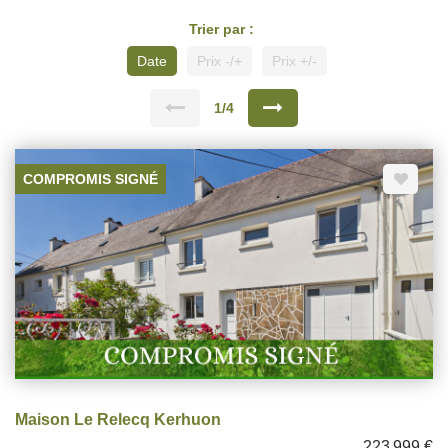
Trier par :
Date
Prix -/+
Prix +/-
1/4
COMPROMIS SIGNÉ
Maison Le Relecq Kerhuon
223 999 €