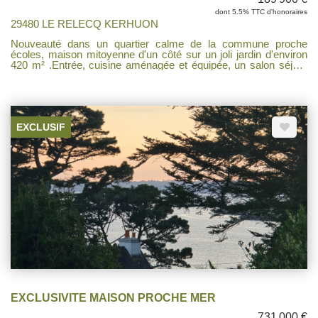
dont 5.5% TTC d'honoraires
29480 LE RELECQ KERHUON
Nouveauté dans un quartier calme de la commune proche
écoles, maison mitoyenne d'un côté sur un joli jardin d'environ
420 m² .Entrée, cuisine aménagée et équipée, un salon séjour
donnant sur le jardin, une salle d'eau, un wc à l'étage trois
chambres, une salle de bains, wc. IDEAL POUR UNE
PREMIERE ACQUISTION,TRAVAUX A PREVOIR (Isolation,
chauffage déco..)
EXCLUSIF
EXCLUSIVITE MAISON PROCHE MER
731 000 €