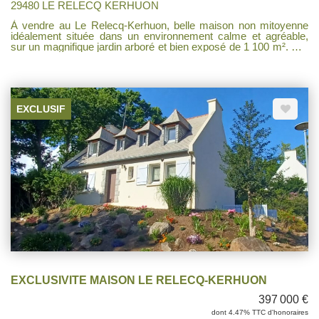
29480 LE RELECQ KERHUON
À vendre au Le Relecq-Kerhuon, belle maison non mitoyenne
idéalement située dans un environnement calme et agréable,
sur un magnifique jardin arboré et bien exposé de 1 100 m². Elle
se compose au rez-de-chaussée d'un lumineux salon-séjour
avec insert, d'une cuisine indépendante aménagée et équipée,
ainsi que d'un bureau. À l'étage, vous découvrirez trois
chambres avec placards, une salle de bains ainsi qu'une suite
parentale disposant de sa salle d'eau privative. La maison
EXCLUSIF
bénéficie également d'un sous-sol complet isolé comprenant un
garage et un espace douche. Une propriété familiale offrant de
beaux volumes, de la luminosité et un cadre de vie recherché à
proximité des commodités.
EXCLUSIVITE MAISON LE RELECQ-KERHUON
397 000 €
dont 4.47% TTC d'honoraires