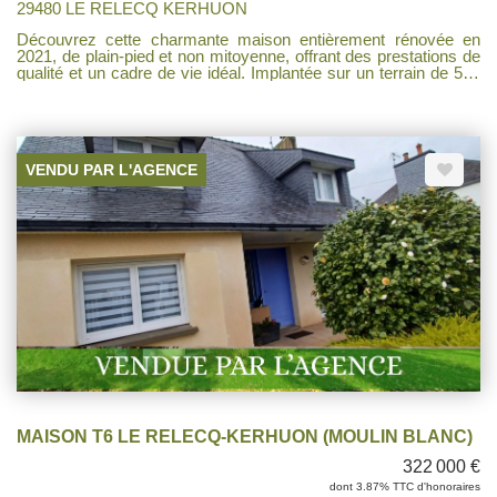
29480 LE RELECQ KERHUON
Découvrez cette charmante maison entièrement rénovée en
2021, de plain-pied et non mitoyenne, offrant des prestations de
qualité et un cadre de vie idéal. Implantée sur un terrain de 567
m², elle se compose d'un bel espace de vie lumineux avec un
salon-séjour spacieux et une cuisine ouverte, aménagée et
entièrement équipée, parfait pour des moments conviviaux en
famille ou entre amis. Côté nuit, vous trouverez une suite
parentale confortable, deux chambres supplémentaires ainsi
VENDU PAR L'AGENCE
qu'une salle d'eau moderne. À l'extérieur, profitez d'un agréable
jardin sans vis-à-vis, d'une piscine chauffée pour prolonger les
beaux jours et d'un double garage DE 80 M² offrant un espace
de stationnement et de rangement appréciable. Terrasses bois
exposée sud ouest, prestations récentes, aucun travaux à
prévoir. Une maison clé en main, idéale pour une famille ou pour
ceux qui recherchent confort et tranquillité.
MAISON T6 LE RELECQ-KERHUON (MOULIN BLANC)
322 000 €
dont 3.87% TTC d'honoraires