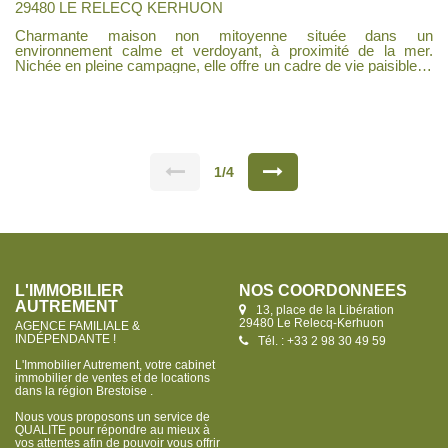
29480 LE RELECQ KERHUON
Charmante maison non mitoyenne située dans un
environnement calme et verdoyant, à proximité de la mer.
Nichée en pleine campagne, elle offre un cadre de vie paisible et
agréable, Au rez-de-chaussée, vous découvrirez un bel espace
de vie lumineux comprenant un salon-séjour chaleureux avec
cheminée, ouvert sur une cuisine aménagée et équipée. Une
chambre ainsi qu'une salle d'eau conforme aux normes
d'accessibilité handicapé complètent ce niveau, À l'étage, la
maison dispose de deux chambres , d'une salle de bains et d'un
grenier offrant un espace de rangement ou un potentiel
1/4
d'aménagement. La maison bénéficie également d'un sous-sol
complet, idéal pour le stationnement, le stockage ou un atelier.
Un bien rare dans un cadre privilégié.
L'IMMOBILIER
NOS COORDONNÉES
AUTREMENT
13, place de la Libération
29480 Le Relecq-Kerhuon
AGENCE FAMILIALE &
INDÉPENDANTE !
Tél. : +33 2 98 30 49 59
L'Immobilier Autrement, votre cabinet
immobilier de ventes et de locations
dans la région Brestoise .
Nous vous proposons un service de
QUALITE pour répondre au mieux à
vos attentes afin de pouvoir vous offrir