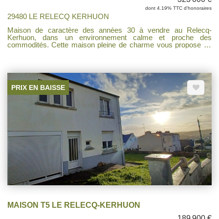
dont 4.19% TTC d'honoraires
29480 LE RELECQ KERHUON
Maison de caractère des années 30 à vendre au Relecq-
Kerhuon, dans un environnement calme et proche des
commodités. Cette maison pleine de charme vous propose au
rez-de-chaussée une chambre ainsi qu'une salle de bains, un
salon-séjour lumineux ouvert sur une cuisine aménagée et
équipée, une véranda et une terrasse idéale pour profiter des
beaux jours. À l'étage, vous découvrirez deux chambres, une
salle d'eau ainsi qu'un espace bureau. Vous apprécierez
PRIX EN BAISSE
également son jardin clos exposé sud-ouest, parfait pour les
moments de détente en extérieur. Une cave sous toute la
maison complète ce bien.
MAISON T5 LE RELECQ-KERHUON
189 900 €