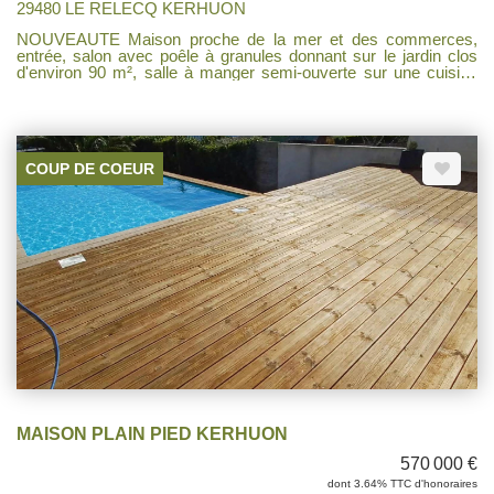
29480 LE RELECQ KERHUON
NOUVEAUTE Maison proche de la mer et des commerces,
entrée, salon avec poêle à granules donnant sur le jardin clos
d'environ 90 m², salle à manger semi-ouverte sur une cuisine
aménagée et équipée, buanderie, à l'étage salle de bains, wc,
trois chambres dont une avec placards. Cabanon, grand garage
Libre au 01 Septembre 2026 . Les informations sur les risques
auxquels ce bien est exposé sont disponibles sur le site
Géorisques : www.georisques.gouv.fr
COUP DE COEUR
MAISON PLAIN PIED KERHUON
570 000 €
dont 3.64% TTC d'honoraires