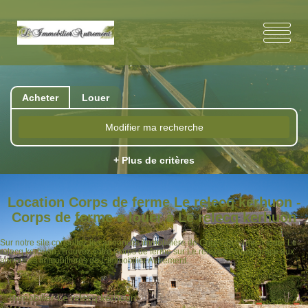
Acheter
Louer
Modifier ma recherche
+ Plus de critères
Location Corps de ferme Le relecq kerhuon -
Corps de ferme a louer à Le relecq kerhuon
Sur notre site consultez les annonces immobilière de Corps de ferme à louer Le
relecq kerhuon. Trouvez votre Corps de ferme sur Le relecq kerhuon grâce aux
annonces immobilières de L'Immobilier Autrement.
Immobilier Le relecq kerhuon