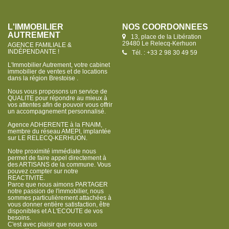
L'IMMOBILIER
NOS COORDONNÉES
AUTREMENT
13, place de la Libération
29480 Le Relecq-Kerhuon
AGENCE FAMILIALE &
INDÉPENDANTE !
Tél. : +33 2 98 30 49 59
L'Immobilier Autrement, votre cabinet
immobilier de ventes et de locations
dans la région Brestoise .
Nous vous proposons un service de
QUALITE pour répondre au mieux à
vos attentes afin de pouvoir vous offrir
un accompagnement personnalisé.
Agence ADHERENTE à la FNAIM,
membre du réseau AMEPI, implantée
sur LE RELECQ-KERHUON.
Notre proximité immédiate nous
permet de faire appel directement à
des ARTISANS de la commune. Vous
pouvez compter sur notre
REACTIVITE.
Parce que nous aimons PARTAGER
notre passion de l'immobilier, nous
sommes particulièrement attachées à
vous donner entière satisfaction, être
disponibles et A L'ECOUTE de vos
besoins.
C'est avec plaisir que nous vous