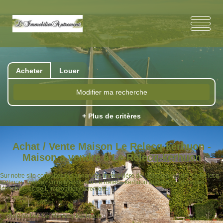
Acheter
Louer
Modifier ma recherche
+ Plus de critères
Achat / Vente Maison Le Relecq-kerhuon -
Maison a vendre à Le Relecq-kerhuon
Sur notre site consultez les annonces immobilière de Maison à vendre Le Relecq-
kerhuon. Trouvez votre Maison sur Le Relecq-kerhuon grâce aux annonces
immobilières de L'Immobilier Autrement.
Immobilier Le Relecq-kerhuon