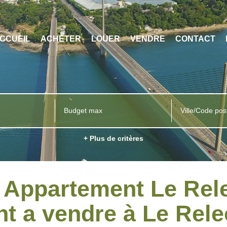
CCUEIL
ACHETER
LOUER
VENDRE
CONTACT
Ville/Code pos
+ Plus de critères
e Appartement Le Rel
t a vendre à Le Rel