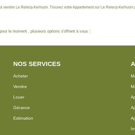
t à vendre Le Relecq-Kerhuon. Trouvez votre Appartement sur Le Relecq-Kerhuon 
our le moment , plusieurs options s'offrent à vous :
NOS SERVICES
A
Acheter
Ma
Vendre
Ma
Louer
Ap
Gérance
Ap
Estimation
Ap
Im