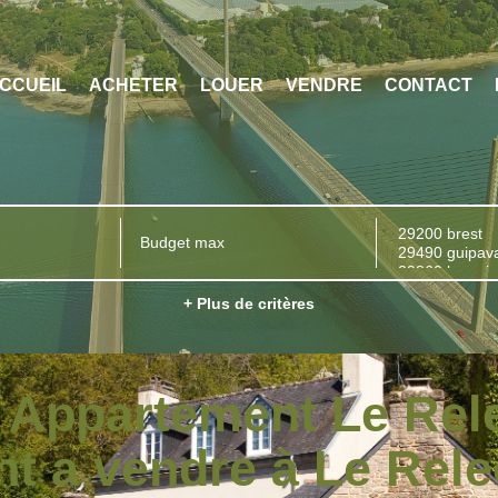
CCUEIL
ACHETER
LOUER
VENDRE
CONTACT
+ Plus de critères
e Appartement Le Rel
t a vendre à Le Rel