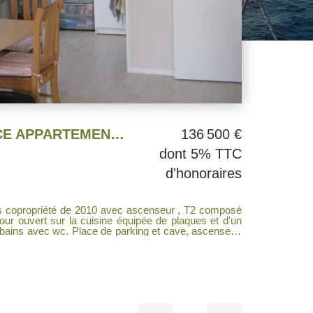
VENDU PAR L' AGENCE APPARTEMENT T2 LE RELECQ-KERHUON (locataire en place)
136 500 €
dont 5% TTC
d'honoraires
priété de 2010 avec ascenseur , T2 composé
e bains avec wc. Place de parking et cave, ascenseur.
se Locataire en place IDEAL POUR INVESTISSEURS