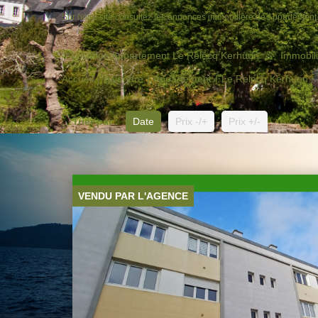
Sur notre site consultez les annonces immobilière de Appartemen
Location Appartement Le Relecq Kerhuon
Immobil
Accueil
A vendre
Appartement
Le Relecq Kerhuon
Trier par :
Date
Prix -/+
Prix +/-
VENDU PAR L'AGENCE