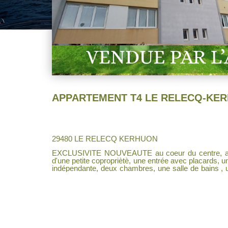
29480 LE RELECQ KERHUON
EXCLUSIVITE NOUVEAUTE au coeur du centre, ap
d'une petite copropriètè, une entrée avec placards, u
indépendante, deux chambres, une salle de bains ,
double vitrage récentes avec volets électriques. Travaux à prévoir, électricité
décoration. IDEAL POUR UNE PREMIERE ACQUISITION OU POUR UN
INVESTISSEMENT.