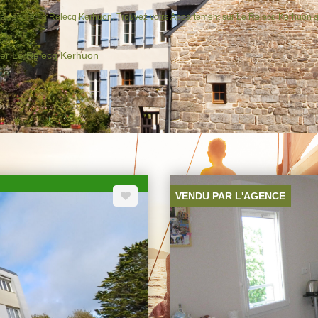
t à vendre Le Relecq Kerhuon. Trouvez votre Appartement sur Le Relecq Kerhuon 
ier Le Relecq Kerhuon
VENDU PAR L'AGENCE