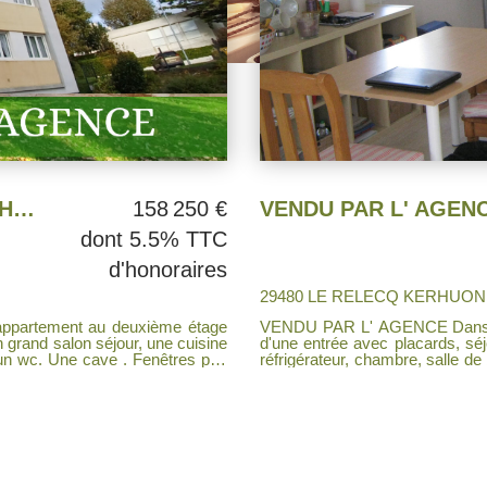
APPARTEMENT T4 LE RELECQ-KERHUON
158 250 €
dont 5.5% TTC
d'honoraires
29480 LE RELECQ KERHUON
partement au deuxième étage
VENDU PAR L' AGENCE Dans copro
n grand salon séjour, une cuisine
d'une entrée avec placards, séjour ouvert sur la cuisine équipée de plaques et d'un
 un wc. Une cave . Fenêtres pvc
réfrigérateur, chambre, salle d
,
Terras