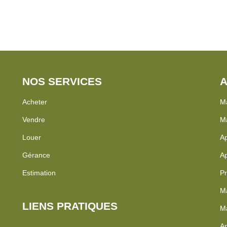
NOS SERVICES
A
Acheter
Ma
Vendre
Ma
Louer
Ap
Gérance
Ap
Estimation
Pr
Ma
LIENS PRATIQUES
Ma
Ap