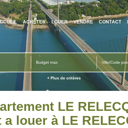
CCUEIL
ACHETER
LOUER
VENDRE
CONTACT
Ville/Code pos
+ Plus de critères
partement LE RELE
t a louer à LE REL