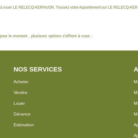
ment à louer LE RELECQ-KERHUON. Trouvez votre Appartement sur LE RELECQ-KER
our le moment , plusieurs options s'offrent à vous :
NOS SERVICES
A
Acheter
Ma
Vendre
Ma
Louer
Ma
Gérance
Ma
Estimation
Ap
Ap