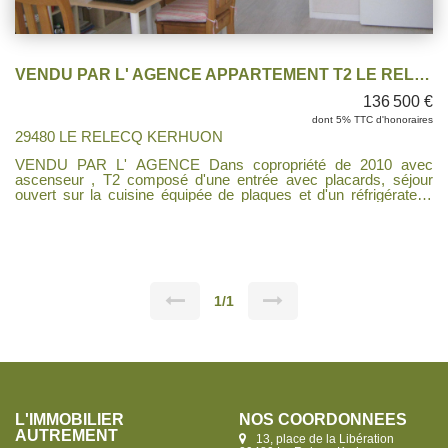
VENDU PAR L' AGENCE APPARTEMENT T2 LE RELECQ-KERHUON (locataire en place)
136 500 €
dont 5% TTC d'honoraires
29480 LE RELECQ KERHUON
VENDU PAR L' AGENCE Dans copropriété de 2010 avec
ascenseur , T2 composé d'une entrée avec placards, séjour
ouvert sur la cuisine équipée de plaques et d'un réfrigérateur,
chambre, salle de bains avec wc. Place de parking et cave,
ascenseur. Terrasse Locataire en place IDEAL POUR
INVESTISSEURS
1/1
L'IMMOBILIER
NOS COORDONNÉES
AUTREMENT
13, place de la Libération