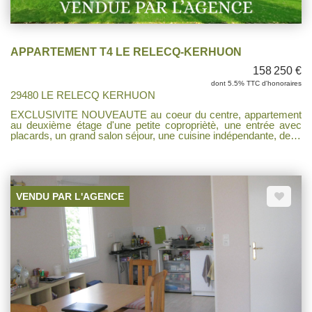
APPARTEMENT T4 LE RELECQ-KERHUON
158 250 €
dont 5.5% TTC d'honoraires
29480 LE RELECQ KERHUON
EXCLUSIVITE NOUVEAUTE au coeur du centre, appartement
au deuxième étage d'une petite copropriètè, une entrée avec
placards, un grand salon séjour, une cuisine indépendante, deux
chambres, une salle de bains , un wc. Une cave . Fenêtres pvc
double vitrage récentes avec volets électriques. Travaux à
prévoir, électricité, décoration. IDEAL POUR UNE PREMIERE
ACQUISITION OU POUR UN INVESTISSEMENT.
VENDU PAR L'AGENCE