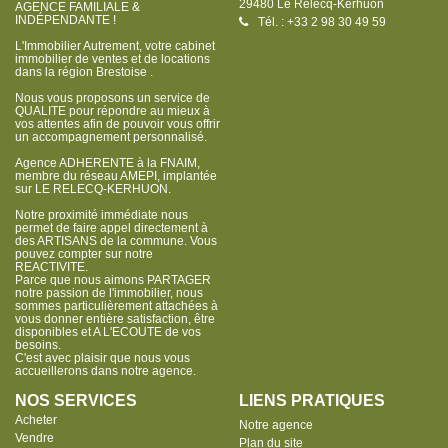
29480 Le Relecq-Kerhuon
AGENCE FAMILIALE &
INDÉPENDANTE !
Tél. : +33 2 98 30 49 59
L'Immobilier Autrement, votre cabinet
immobilier de ventes et de locations
dans la région Brestoise .
Nous vous proposons un service de
QUALITE pour répondre au mieux à
vos attentes afin de pouvoir vous offrir
un accompagnement personnalisé.
Agence ADHERENTE à la FNAIM,
membre du réseau AMEPI, implantée
sur LE RELECQ-KERHUON.
Notre proximité immédiate nous
permet de faire appel directement à
des ARTISANS de la commune. Vous
pouvez compter sur notre
REACTIVITE.
Parce que nous aimons PARTAGER
notre passion de l'immobilier, nous
sommes particulièrement attachées à
vous donner entière satisfaction, être
disponibles et A L'ECOUTE de vos
besoins.
C'est avec plaisir que nous vous
accueillerons dans notre agence.
NOS SERVICES
LIENS PRATIQUES
Acheter
Notre agence
Vendre
Plan du site