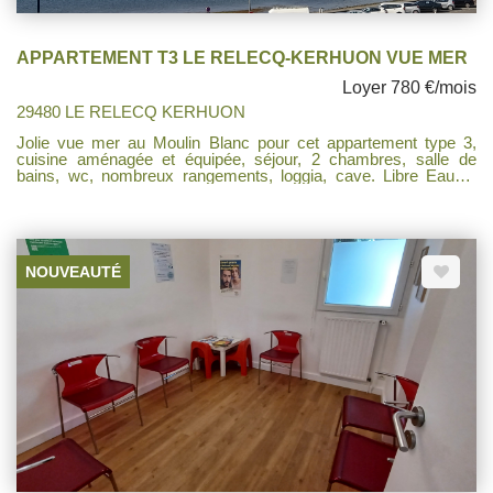
APPARTEMENT T3 LE RELECQ-KERHUON VUE MER
Loyer 780 €/mois
29480 LE RELECQ KERHUON
Jolie vue mer au Moulin Blanc pour cet appartement type 3,
cuisine aménagée et équipée, séjour, 2 chambres, salle de
bains, wc, nombreux rangements, loggia, cave. Libre Eau et
chauffage compris dans les charges, ainsi que l'entretien des
communs, les poubelles et la minuterie de l'immeuble.
NOUVEAUTÉ