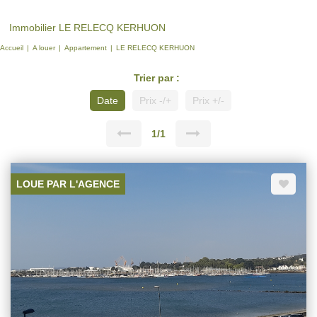
Immobilier LE RELECQ KERHUON
Accueil
A louer
Appartement
LE RELECQ KERHUON
Trier par :
Date
Prix -/+
Prix +/-
1/1
LOUE PAR L'AGENCE