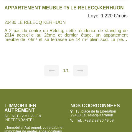
APPARTEMENT MEUBLE T5 LE RELECQ-KERHUON
Loyer 1 220 €/mois
29480 LE RELECQ KERHUON
A 2 pas du centre du Relecq, cette résidence de standing de
2014 accueille au 2ème et dernier étage, un appartement
meublé de 79m² et sa terrasse de 14 m² plein sud. La pièce
principale lumineuse, s'ouvre sur la terrasse et laisse place à
une jolie vue mer. la cuisine ouverte est aménagée et équipée.
Côté nuit se trouvent deux chambres dont 2 avec dressing
aménagés,, un bureau, une salle de bains, wc. 1 place de
parking couvert complète ce bien. Libre septembre 2026
1/1
L'IMMOBILIER
NOS COORDONNÉES
AUTREMENT
13, place de la Libération
29480 Le Relecq-Kerhuon
AGENCE FAMILIALE &
INDÉPENDANTE !
Tél. : +33 2 98 30 49 59
L'Immobilier Autrement, votre cabinet
immobilier de ventes et de locations