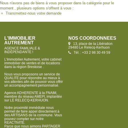
Nous n'avons pas de biens à vous proposer dans la catégorie pour le
moment , plusieurs options s'offrent à vous :
Transmettez-nous votre demande
L'IMMOBILIER
NOS COORDONNÉES
AUTREMENT
13, place de la Libération
29480 Le Relecq-Kerhuon
AGENCE FAMILIALE &
INDÉPENDANTE !
Tél. : +33 2 98 30 49 59
L'Immobilier Autrement, votre cabinet
immobilier de ventes et de locations
dans la région Brestoise .
Nous vous proposons un service de
QUALITE pour répondre au mieux à
vos attentes afin de pouvoir vous offrir
un accompagnement personnalisé.
Agence ADHERENTE à la FNAIM,
membre du réseau AMEPI, implantée
sur LE RELECQ-KERHUON.
Notre proximité immédiate nous
permet de faire appel directement à
des ARTISANS de la commune. Vous
pouvez compter sur notre
REACTIVITE.
Parce que nous aimons PARTAGER