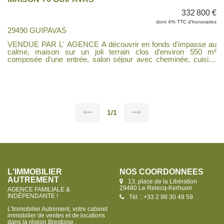
332 800 €
dont 4% TTC d'honoraires
29490 GUIPAVAS
VENDUE PAR L' AGENCE A découvrir en fonds d'impasse au
calme, maison sur un joli terrain clos d'environ 550 m²
composée d'une entrée, salon séjour avec cheminée, cuisine
ouverte aménagée et équipée, , une chambre avec salle d'eau
privative et rangements, à l'étage trois chambres, bureau salle
de bains, wc . Garage, cave cabanon . Chaudière gaz récente,
pvc double vitrage .
1/1
L'IMMOBILIER
NOS COORDONNÉES
AUTREMENT
13, place de la Libération
29480 Le Relecq-Kerhuon
AGENCE FAMILIALE &
INDÉPENDANTE !
Tél. : +33 2 98 30 49 59
L'Immobilier Autrement, votre cabinet
immobilier de ventes et de locations
dans la région Brestoise .