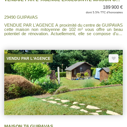
189 900 €
dont 5.5% TTC d'honoraires
29490 GUIPAVAS
VENDUE PAR L'AGENCE A proximité du centre de GUIPAVAS
cette maison non mitoyenne de 102 m² vous offre un beau
potentiel de rénovation. Actuellement, elle se compose d'une
cuisine séparée, d'un séjour lumineux d'une salle d'eau neuve et
de trois chambres spacieuses. Un garage pratique ainsi qu'un
espace chauffé offrant de nombreuses possibilités
d'aménagement. À proximité des commodités et des transports.
Des travaux de rénovation sont à prévoir pour remettre la
VENDU PAR L'AGENCE
maison au goût du jour et l'adapter à vos besoins, mais le
potentiel est indéniable pour créer un véritable cocon.
MAISON T6 GUIPAVAS