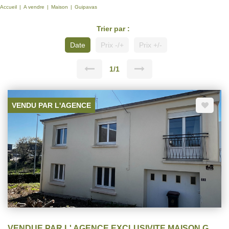
Accueil
A vendre
Maison
Guipavas
Trier par :
Date
Prix -/+
Prix +/-
1/1
VENDU PAR L'AGENCE
VENDUE PAR L' AGENCE EXCLUSIVITE MAISON GUIPAVAS CENTRE