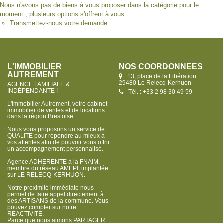
Nous n'avons pas de biens à vous proposer dans la catégorie pour le
moment , plusieurs options s'offrent à vous :
Transmettez-nous votre demande
L'IMMOBILIER
NOS COORDONNÉES
AUTREMENT
13, place de la Libération
29480 Le Relecq-Kerhuon
AGENCE FAMILIALE &
INDÉPENDANTE !
Tél. : +33 2 98 30 49 59
L'Immobilier Autrement, votre cabinet
immobilier de ventes et de locations
dans la région Brestoise .
Nous vous proposons un service de
QUALITE pour répondre au mieux à
vos attentes afin de pouvoir vous offrir
un accompagnement personnalisé.
Agence ADHERENTE à la FNAIM,
membre du réseau AMEPI, implantée
sur LE RELECQ-KERHUON.
Notre proximité immédiate nous
permet de faire appel directement à
des ARTISANS de la commune. Vous
pouvez compter sur notre
REACTIVITE.
Parce que nous aimons PARTAGER