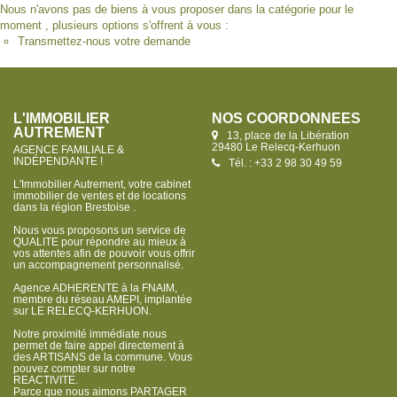
Nous n'avons pas de biens à vous proposer dans la catégorie pour le
moment , plusieurs options s'offrent à vous :
Transmettez-nous votre demande
L'IMMOBILIER
NOS COORDONNÉES
AUTREMENT
13, place de la Libération
29480 Le Relecq-Kerhuon
AGENCE FAMILIALE &
INDÉPENDANTE !
Tél. : +33 2 98 30 49 59
L'Immobilier Autrement, votre cabinet
immobilier de ventes et de locations
dans la région Brestoise .
Nous vous proposons un service de
QUALITE pour répondre au mieux à
vos attentes afin de pouvoir vous offrir
un accompagnement personnalisé.
Agence ADHERENTE à la FNAIM,
membre du réseau AMEPI, implantée
sur LE RELECQ-KERHUON.
Notre proximité immédiate nous
permet de faire appel directement à
des ARTISANS de la commune. Vous
pouvez compter sur notre
REACTIVITE.
Parce que nous aimons PARTAGER