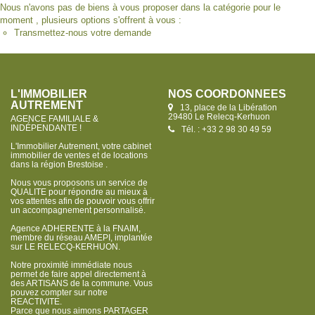
Nous n'avons pas de biens à vous proposer dans la catégorie pour le
moment , plusieurs options s'offrent à vous :
Transmettez-nous votre demande
L'IMMOBILIER
NOS COORDONNÉES
AUTREMENT
13, place de la Libération
29480 Le Relecq-Kerhuon
AGENCE FAMILIALE &
INDÉPENDANTE !
Tél. : +33 2 98 30 49 59
L'Immobilier Autrement, votre cabinet
immobilier de ventes et de locations
dans la région Brestoise .
Nous vous proposons un service de
QUALITE pour répondre au mieux à
vos attentes afin de pouvoir vous offrir
un accompagnement personnalisé.
Agence ADHERENTE à la FNAIM,
membre du réseau AMEPI, implantée
sur LE RELECQ-KERHUON.
Notre proximité immédiate nous
permet de faire appel directement à
des ARTISANS de la commune. Vous
pouvez compter sur notre
REACTIVITE.
Parce que nous aimons PARTAGER