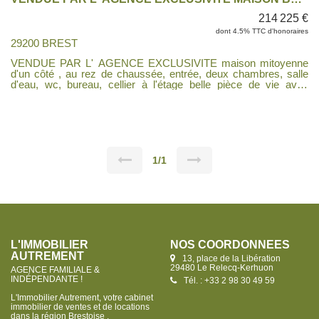
214 225 €
dont 4.5% TTC d'honoraires
29200 BREST
VENDUE PAR L' AGENCE EXCLUSIVITE maison mitoyenne
d'un côté , au rez de chaussée, entrée, deux chambres, salle
d'eau, wc, bureau, cellier à l'étage belle pièce de vie avec
cuisine ouverte aménagée et équipée, une chambre avec
placards, salle de bains, wc . Sous-sol complet avec atelier,
buanderie. Véranda, garage . Jardin clos d'environ 400
m².Quelques travaux de rafraichissements sont à prévoir. A
DECOUVRIR RAPIDEMENT. Les informations sur les risques
auxquels ce bien est exposé sont disponibles sur le site
Géorisques : www.georisques.gouv.fr
1/1
L'IMMOBILIER
NOS COORDONNÉES
AUTREMENT
13, place de la Libération
29480 Le Relecq-Kerhuon
AGENCE FAMILIALE &
INDÉPENDANTE !
Tél. : +33 2 98 30 49 59
L'Immobilier Autrement, votre cabinet
immobilier de ventes et de locations
dans la région Brestoise .