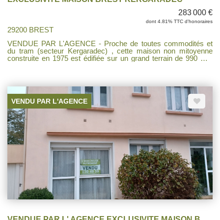
283 000 €
dont 4.81% TTC d'honoraires
29200 BREST
VENDUE PAR L'AGENCE - Proche de toutes commodités et
du tram (secteur Kergaradec) , cette maison non mitoyenne
construite en 1975 est édifiée sur un grand terrain de 990 m2.
En rentrant, vous découvrirez un grand salon séjour très
lumineux, une cuisine récente aménagée et équipée. Au même
étage, côté nuit, une salle de bains à rénover selon vos envies,
trois chambres et un WC. A l'étage une suite parentale de plus
de 27m2 avec dressing, coin nuit et salle de bains, la douche et
VENDU PAR L'AGENCE
la baignoire sont à finir selon vos goûts. Un sous-sol complet
pour les bricoleurs. Un joli projet pour ceux qui souhaite
personnaliser leur maison.
VENDUE PAR L' AGENCE EXCLUSIVITE MAISON BREST LAMBEZELLEC