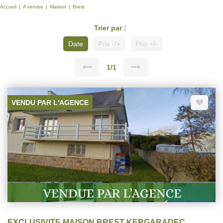
Accueil
A vendre
Maison
Brest
Trier par :
Date
Prix -/+
Prix +/-
1/1
VENDU PAR L'AGENCE
EXCLUSIVITE MAISON BREST KERGARADEC