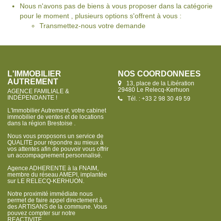
Nous n'avons pas de biens à vous proposer dans la catégorie
pour le moment , plusieurs options s'offrent à vous :
Transmettez-nous votre demande
L'IMMOBILIER
NOS COORDONNÉES
AUTREMENT
13, place de la Libération
29480 Le Relecq-Kerhuon
AGENCE FAMILIALE &
INDÉPENDANTE !
Tél. : +33 2 98 30 49 59
L'Immobilier Autrement, votre cabinet
immobilier de ventes et de locations
dans la région Brestoise .
Nous vous proposons un service de
QUALITE pour répondre au mieux à
vos attentes afin de pouvoir vous offrir
un accompagnement personnalisé.
Agence ADHERENTE à la FNAIM,
membre du réseau AMEPI, implantée
sur LE RELECQ-KERHUON.
Notre proximité immédiate nous
permet de faire appel directement à
des ARTISANS de la commune. Vous
pouvez compter sur notre
REACTIVITE.