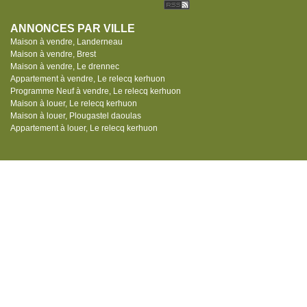
ANNONCES PAR VILLE
Maison à vendre, Landerneau
Maison à vendre, Brest
Maison à vendre, Le drennec
Appartement à vendre, Le relecq kerhuon
Programme Neuf à vendre, Le relecq kerhuon
Maison à louer, Le relecq kerhuon
Maison à louer, Plougastel daoulas
Appartement à louer, Le relecq kerhuon