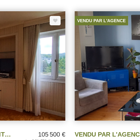
e au gaz 2019, isolation, récente,
garantissent un confort optimal et une
QU'A
PREMIERE ACQUISITION OU 
RAGE FERME DANS LA COUR
VENDU PAR L'AGENCE
VENDUE PAR L' AGENCE EXCLUSIVITE APPARTEMENT T4 BREST
105 500 €