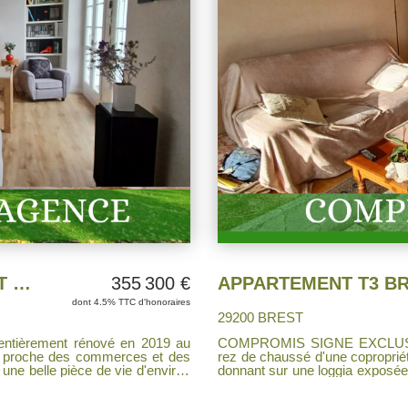
EXCLUSIVITE APPARTEMENT BREST TRIANGLE D'OR
355 300 €
dont 4.5% TTC d'honoraires
29200 BREST
COMPROMIS SIGNE EXCLUSIVITE proche des commodités un appartement au
ue proche des commerces et des
rez de chaussé d'une copropriété d
 une belle pièce de vie d'environ
donnant sur une loggia exposée
une cuisine aménagée et équipée
salle d'eau un wc. Cave. Place de parking. Les fenêt
ssing desservant deux chambres,
assurent une bonne isolation. L