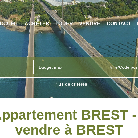
CCUEIL
ACHETER
LOUER
VENDRE
CONTACT
Ville/Code pos
+ Plus de critères
 Appartement BREST -
vendre à BREST