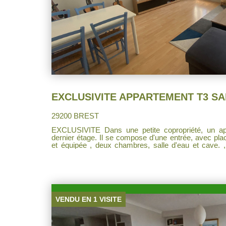
29200 BREST
EXCLUSIVITE Dans une petite copropriété, un appartement T3 au deuxième et
dernier étage. Il se compose d'une entrée, avec pla
et équipée , deux chambres, salle d'eau et cave. , jardin commun. IDEAL POUR
UNE PREMIERE ACQUISITION OU POUR UN INVESTISSEMENT LOCATIF.
Locataire en place jusqu'à mi-novembre 2026
VENDU EN 1 VISITE