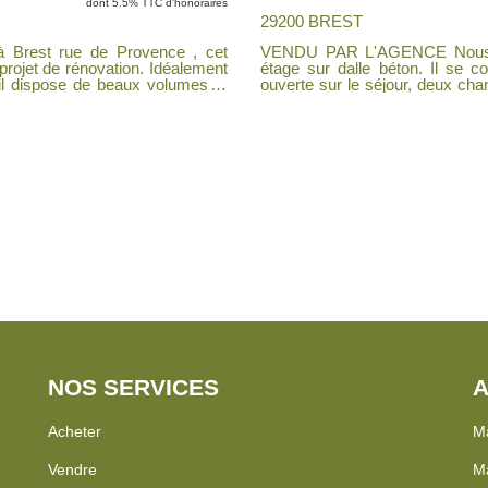
dont 5.5% TTC d'honoraires
29200 BREST
VENDU PAR L'AGENCE Nous vo
 projet de rénovation. Idéalement
étage sur dalle béton. Il se 
il dispose de beaux volumes et
ouverte sur le séjour, deux chambres,
nous contacter pour des inform
al et lumineux. - Deux chambres
sing - Une cave pratique pour le
ler tout son potentiel. Une belle
NOS SERVICES
A
Acheter
Ma
Vendre
Ma