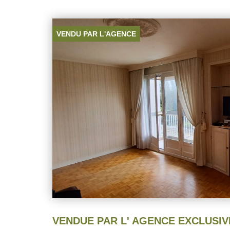
la salle d'eau . Appartement en parfait état , chaudièr
électricité aux normes, fenêtres pvc double vitrage. IL NE VOUS RESTE 
POSER VOS MEUBLES, LE PLUS CAVE, ET GA
PRIVATIVE. A VISITER RAPIDEMENT!!!
VENDU PAR L'AGENCE