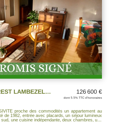
APPARTEMENT T3 BREST LAMBEZELLEC
126 600 €
dont 5.5% TTC d'honoraires
e 1982, entrée avec placards, un séjour lumineux
 sud, une cuisine indépendante, deux chambres, une
res en PVC double vitrage
a chaudière gaz récente et le tableau électrique neuf