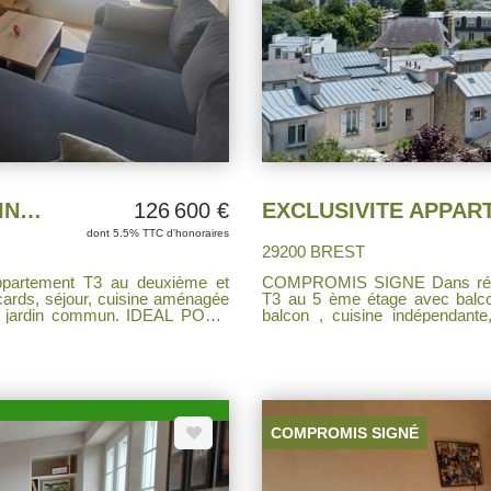
EXCLUSIVITE APPARTEMENT T3 SAINT MICHEL
126 600 €
dont 5.5% TTC d'honoraires
29200 BREST
COMPROMIS SIGNE Dans résidence de standing avec ascenseur , appartement
cards, séjour, cuisine aménagée
T3 au 5 ème étage avec balcon
balcon , cuisine indépendant
parking privée. Fenêtres pvc double vitrage volets électriques, chaudière au gaz .
Quartie
COMPROMIS SIGNÉ