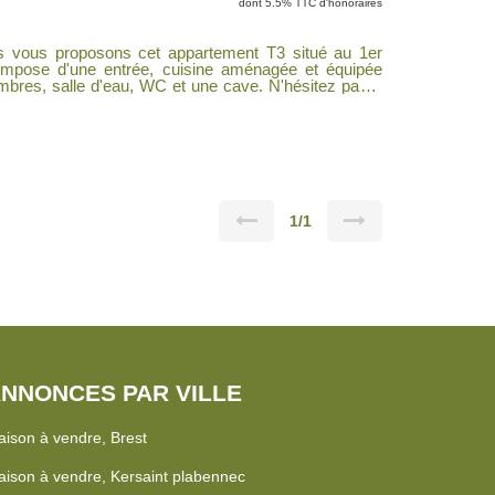
dont 5.5% TTC d'honoraires
us proposons cet appartement T3 situé au 1er
compose d'une entrée, cuisine aménagée et équipée
 salle d'eau, WC et une cave. N'hésitez pas à
ations complémentaires. DPE en cours
1/1
NNONCES PAR VILLE
ison à vendre, Brest
ison à vendre, Kersaint plabennec