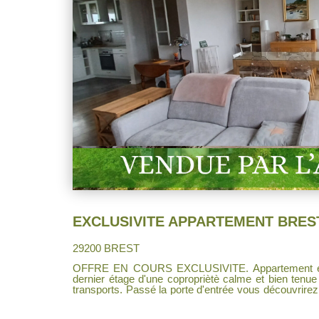
29200 BREST
OFFRE EN COURS EXCLUSIVITE. Appartement entièrement rénové en 2019 au
dernier étage d'une copropriètè calme et bien ten
transports. Passé la porte d'entrée vous découvrirez
33 m² donnant sur un balcon avec petite vue mer, 
semi-ouverte, une loggia, un grand couloir avec dre