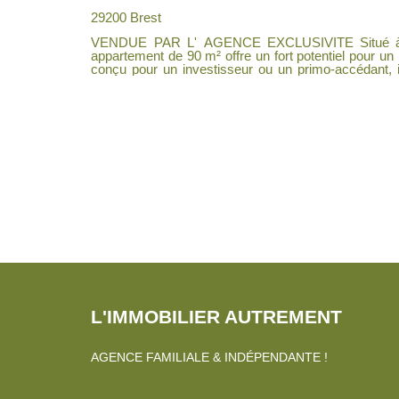
29200 Brest
VENDUE PAR L' AGENCE EXCLUSIVITE Situé à Brest rue de Provence , cet
appartement de 90 m² offre un fort potentiel pour un
conçu pour un investisseur ou un primo-accédant, 
d'une disposition fonctionnelle. L'appartement comprend : - Un spacieux salon-séjour
de 32 m², parfait pour aménager un espace convivi
offrant un bon espace de rangement. - Un grand dres
stockage. - Une place de parking privée couverte. L'appartement, bien situé et au
calme, nécessite des travaux de rénovation pour révé
opportunité à ne pas manquer !
L'IMMOBILIER AUTREMENT
AGENCE FAMILIALE & INDÉPENDANTE !