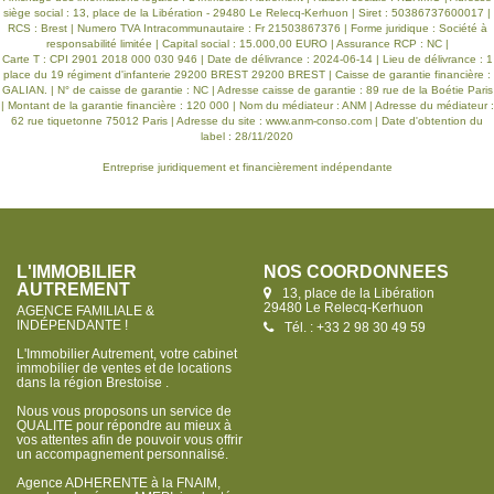
électriques À découvrir sans tarder !
siège social : 13, place de la Libération - 29480 Le Relecq-Kerhuon | Siret : 50386737600017 |
RCS : Brest | Numero TVA Intracommunautaire : Fr 21503867376 | Forme juridique : Société à
responsabilité limitée | Capital social : 15.000,00 EURO | Assurance RCP : NC |
Carte T : CPI 2901 2018 000 030 946 | Date de délivrance : 2024-06-14 | Lieu de délivrance : 1
place du 19 régiment d'infanterie 29200 BREST 29200 BREST | Caisse de garantie financière :
GALIAN. | N° de caisse de garantie : NC | Adresse caisse de garantie : 89 rue de la Boétie Paris
| Montant de la garantie financière : 120 000 | Nom du médiateur : ANM | Adresse du médiateur :
62 rue tiquetonne 75012 Paris | Adresse du site :
www.anm-conso.com
| Date d'obtention du
label : 28/11/2020
Entreprise juridiquement et financièrement indépendante
L'IMMOBILIER
NOS COORDONNÉES
AUTREMENT
13, place de la Libération
29480 Le Relecq-Kerhuon
AGENCE FAMILIALE &
INDÉPENDANTE !
Tél. : +33 2 98 30 49 59
L'Immobilier Autrement, votre cabinet
immobilier de ventes et de locations
dans la région Brestoise .
Nous vous proposons un service de
QUALITE pour répondre au mieux à
vos attentes afin de pouvoir vous offrir
un accompagnement personnalisé.
Agence ADHERENTE à la FNAIM,