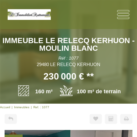
IMMEUBLE LE RELECQ KERHUON -
MOULIN BLANC
Réf : 1077
29480 LE RELECQ KERHUON
230 000 €
**
160 m²
100 m² de terrain
Accueil
Immeubles
Ref. : 1077