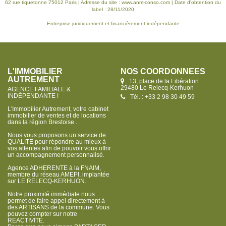
62 rue tiquetonne 75012 Paris | Adresse du site :
www.anm-conso.com
| Date d'obtention du
label : 28/11/2020
Entreprise juridiquement et financièrement indépendante
L'IMMOBILIER
NOS COORDONNÉES
AUTREMENT
13, place de la Libération
29480 Le Relecq-Kerhuon
AGENCE FAMILIALE &
INDÉPENDANTE !
Tél. : +33 2 98 30 49 59
L'Immobilier Autrement, votre cabinet
immobilier de ventes et de locations
dans la région Brestoise .
Nous vous proposons un service de
QUALITE pour répondre au mieux à
vos attentes afin de pouvoir vous offrir
un accompagnement personnalisé.
Agence ADHERENTE à la FNAIM,
membre du réseau AMEPI, implantée
sur LE RELECQ-KERHUON.
Notre proximité immédiate nous
permet de faire appel directement à
des ARTISANS de la commune. Vous
pouvez compter sur notre
REACTIVITE.