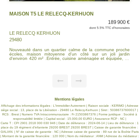
MAISON T5 LE RELECQ-KERHUON
MAIS
189 900 €
dont 5.5% TTC d'honoraires
LE RELECQ KERHUON
LE R
9480
2948
ouveauté dans un quartier calme de la commune proche
Décou
coles, maison mitoyenne d'un côté sur un joli jardin
2021, 
'environ 420 m² .Entrée, cuisine aménagée et équipée, un
de qualité
alon séjour donnant sur le jardin, une salle d'eau, un wc à
de 56
'étage trois chambres, une salle de bains, wc. IDEAL POUR
avec 
NE PREMIERE ACQUISTION,TRAVAUX A PREVOIR
aména
Isolation, chauffage déco..)
moments 
trouv
suppl
l'exté
pisci
doubl
Mentions légales
et de rang
ouest,
Affichage des informations légales : L'Immobilier Autrement | Raison sociale : KERIMO | Adresse
maison
siège social : 13, place de la Libération - 29480 Le Relecq-Kerhuon | Siret : 50386737600017 |
recher
RCS : Brest | Numero TVA Intracommunautaire : Fr 21503867376 | Forme juridique : Société à
responsabilité limitée | Capital social : 15.000,00 EURO | Assurance RCP : NC |
Carte T : CPI 2901 2018 000 030 946 | Date de délivrance : 2024-06-14 | Lieu de délivrance : 1
place du 19 régiment d'infanterie 29200 BREST 29200 BREST | Caisse de garantie financière :
GALIAN. | N° de caisse de garantie : NC | Adresse caisse de garantie : 89 rue de la Boétie Paris
| Montant de la garantie financière : 120 000 | Nom du médiateur : ANM | Adresse du médiateur :