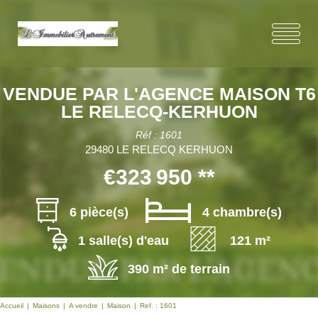
VENDUE PAR L'AGENCE MAISON T6
LE RELECQ-KERHUON
Réf : 1601
29480 LE RELECQ KERHUON
€323 950
**
6 pièce(s)
4 chambre(s)
1 salle(s) d'eau
121 m²
390 m² de terrain
Accueil
Maisons
A vendre
Maison
Ref. : 1601