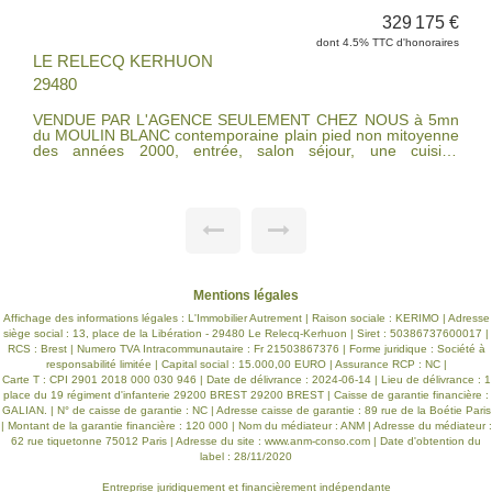
175 €
570 000 
oraires
dont 3.64% TTC d'honoraire
LE RELECQ KERHUON
29480
Découvrez cette charmante maison entièrement rénovée e
yenne
2021, de plain-pied et non mitoyenne, offrant des prestation
isine
de qualité et un cadre de vie idéal. Implantée sur un terrain
de 567 m², elle se compose d'un bel espace de vie lumineu
ier .
avec un salon-séjour spacieux et une cuisine ouverte
aménagée et entièrement équipée, parfait pour de
moments conviviaux en famille ou entre amis. Côté nuit, vous
trouverez une suite parentale confortable, deux chambre
supplémentaires ainsi qu'une salle d'eau moderne. À
l'extérieur, profitez d'un agréable jardin sans vis-à-vis, d'un
piscine chauffée pour prolonger les beaux jours et d'u
double garage DE 80 M² offrant un espace de stationnemen
Mentions légales
et de rangement appréciable. Terrasses bois exposée sud
ouest, prestations récentes, aucun travaux à prévoir. Une
Affichage des informations légales : L'Immobilier Autrement | Raison sociale : KERIMO | Adresse
maison clé en main, idéale pour une famille ou pour ceux qu
siège social : 13, place de la Libération - 29480 Le Relecq-Kerhuon | Siret : 50386737600017 |
recherchent confort et tranquillité.
RCS : Brest | Numero TVA Intracommunautaire : Fr 21503867376 | Forme juridique : Société à
responsabilité limitée | Capital social : 15.000,00 EURO | Assurance RCP : NC |
Carte T : CPI 2901 2018 000 030 946 | Date de délivrance : 2024-06-14 | Lieu de délivrance : 1
place du 19 régiment d'infanterie 29200 BREST 29200 BREST | Caisse de garantie financière :
GALIAN. | N° de caisse de garantie : NC | Adresse caisse de garantie : 89 rue de la Boétie Paris
| Montant de la garantie financière : 120 000 | Nom du médiateur : ANM | Adresse du médiateur :
62 rue tiquetonne 75012 Paris | Adresse du site :
www.anm-conso.com
| Date d'obtention du
label : 28/11/2020
Entreprise juridiquement et financièrement indépendante