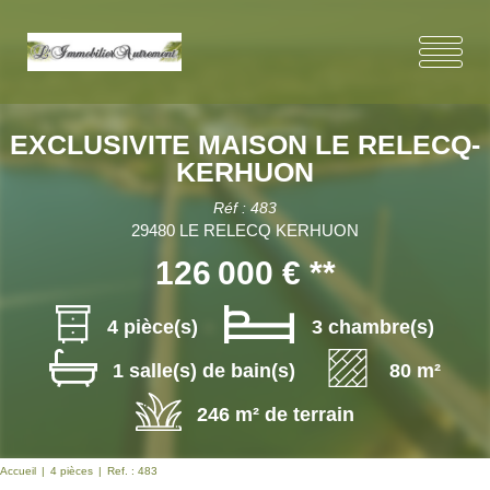
EXCLUSIVITE MAISON LE RELECQ-
KERHUON
Réf : 483
29480 LE RELECQ KERHUON
126 000 €
**
4 pièce(s)
3 chambre(s)
1 salle(s) de bain(s)
80 m²
246 m² de terrain
Accueil
4 pièces
Ref. : 483