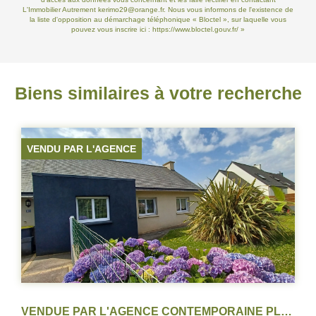
L'Immobilier Autrement kerimo29@orange.fr. Nous vous informons de l'existence de
la liste d'opposition au démarchage téléphonique « Bloctel », sur laquelle vous
pouvez vous inscrire ici :
https://www.bloctel.gouv.fr/
»
Biens similaires à votre recherche
COUP DE COEUR
VENDUE PAR L'AGENCE CONTEMPORAINE PLAIN PIED LE RELECQ-KERHUON
MAISON PLAIN PIED KERHUON