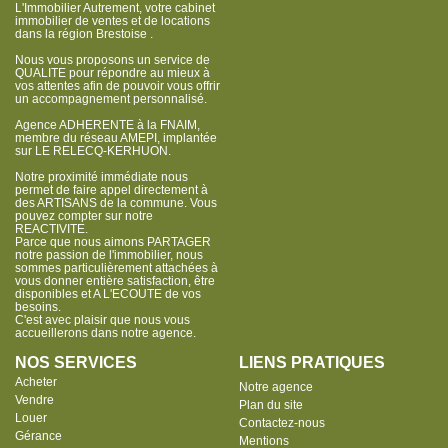
L'Immobilier Autrement, votre cabinet
immobilier de ventes et de locations
dans la région Brestoise .
Nous vous proposons un service de
QUALITE pour répondre au mieux à
vos attentes afin de pouvoir vous offrir
un accompagnement personnalisé.
Agence ADHERENTE à la FNAIM,
membre du réseau AMEPI, implantée
sur LE RELECQ-KERHUON.
Notre proximité immédiate nous
permet de faire appel directement à
des ARTISANS de la commune. Vous
pouvez compter sur notre
REACTIVITE.
Parce que nous aimons PARTAGER
notre passion de l'immobilier, nous
sommes particulièrement attachées à
vous donner entière satisfaction, être
disponibles et A L'ECOUTE de vos
besoins.
C'est avec plaisir que nous vous
accueillerons dans notre agence.
NOS SERVICES
LIENS PRATIQUES
Acheter
Notre agence
Vendre
Plan du site
Louer
Contactez-nous
Gérance
Mentions