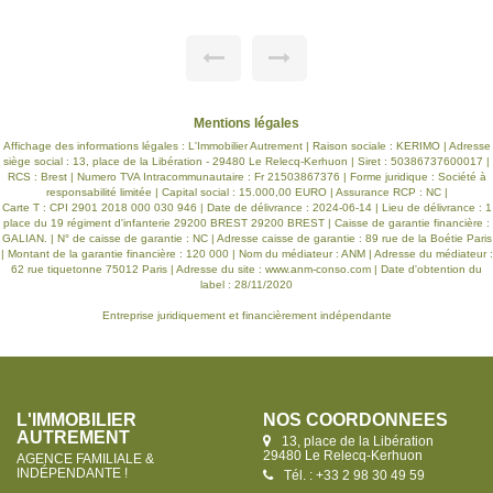
d'eau avec wc . A l'étage trois belles chambres, dressing,
salle de bains, wc. Terrasse, garage. Libre fin Juin 2026
Mentions légales
Affichage des informations légales : L'Immobilier Autrement | Raison sociale : KERIMO | Adresse
siège social : 13, place de la Libération - 29480 Le Relecq-Kerhuon | Siret : 50386737600017 |
RCS : Brest | Numero TVA Intracommunautaire : Fr 21503867376 | Forme juridique : Société à
responsabilité limitée | Capital social : 15.000,00 EURO | Assurance RCP : NC |
Carte T : CPI 2901 2018 000 030 946 | Date de délivrance : 2024-06-14 | Lieu de délivrance : 1
place du 19 régiment d'infanterie 29200 BREST 29200 BREST | Caisse de garantie financière :
GALIAN. | N° de caisse de garantie : NC | Adresse caisse de garantie : 89 rue de la Boétie Paris
| Montant de la garantie financière : 120 000 | Nom du médiateur : ANM | Adresse du médiateur :
62 rue tiquetonne 75012 Paris | Adresse du site :
www.anm-conso.com
| Date d'obtention du
label : 28/11/2020
Entreprise juridiquement et financièrement indépendante
L'IMMOBILIER
NOS COORDONNÉES
AUTREMENT
13, place de la Libération
29480 Le Relecq-Kerhuon
AGENCE FAMILIALE &
INDÉPENDANTE !
Tél. : +33 2 98 30 49 59