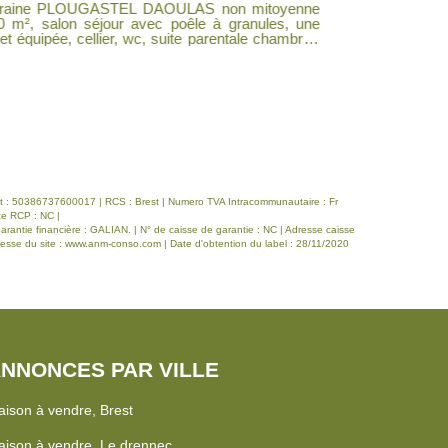
ne PLOUGASTEL DAOULAS non mitoyenne
A DECOUVRIR 
m², salon séjour avec poêle à granules, une
salon-séjour,
quipée, cellier, wc, suite parentale chambre ,
 . A l'étage trois belles chambres, dressing,
salle de bains, wc. Terrasse, garage. Libre fin Juin 2026
iret : 50386737600017 | RCS : Brest | Numero TVA Intracommunautaire : Fr
ce RCP : NC |
antie financière : GALIAN. | N° de caisse de garantie : NC | Adresse caisse
esse du site :
www.anm-conso.com
| Date d'obtention du label : 28/11/2020
NNONCES PAR VILLE
ison à vendre, Brest
ison à vendre, Le drennec