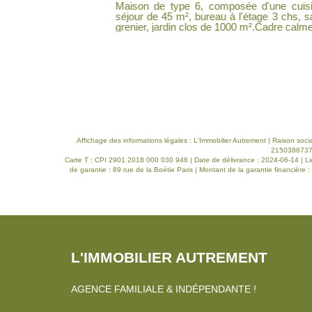
entrée, salon
Maison de type 6, composée d'une cuisine aménagée et équipée, sal
séjour de 45 m², bureau à l'étage 3 chs, salle de bains de bains , Sous-sol,
e Géorisques :
Affichage des informations légales : L'Immobilier Autrement | Raison so
21503867376 
Carte T : CPI 2901 2018 000 030 946 | Date de délivrance : 2024-06-14 | Li
de garantie : 89 rue de la Boétie Paris | Montant de la garantie financièr
L'IMMOBILIER AUTREMENT
AGENCE FAMILIALE & INDÉPENDANTE !