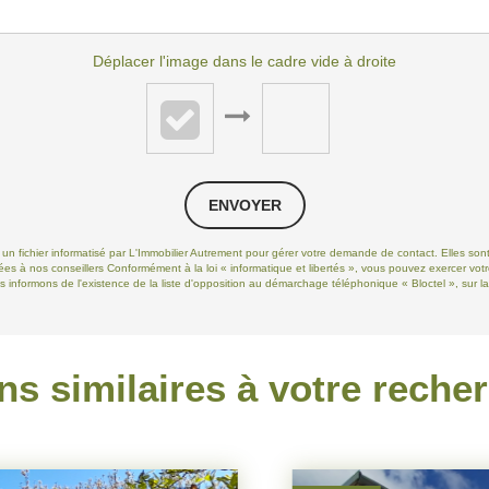
Déplacer l'image dans le cadre vide à droite
ENVOYER
s un fichier informatisé par L'Immobilier Autrement pour gérer votre demande de contact. Elles sont
ées à nos conseillers Conformément à la loi « informatique et libertés », vous pouvez exercer votr
informons de l'existence de la liste d'opposition au démarchage téléphonique « Bloctel », sur laq
ns similaires à votre reche