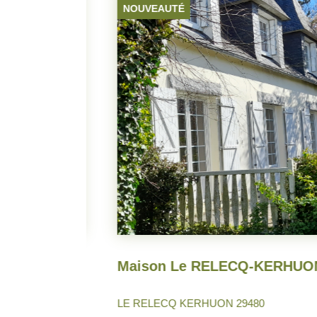
NOUVEAUTÉ
Loyer
Maison Le RELECQ-KERHUON.
0 €/mois
**
LE RELECQ KERHUON 29480