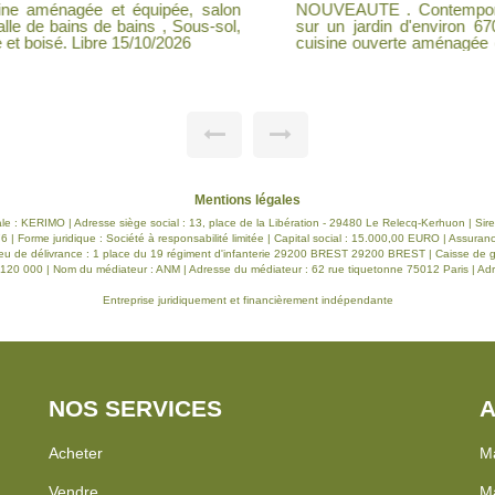
on
NOUVEAUTE . Contemporai
sur un jardin d'environ 670 
grenier, jardin clos de 1000 m².Cadre calme et boisé. Libre 15/10/2026
cuisine ouverte aménagée et é
dressing, salle d'eau avec wc
Mentions légales
ciale : KERIMO | Adresse siège social : 13, place de la Libération - 29480 Le Relecq-Kerhuon | S
| Forme juridique : Société à responsabilité limitée | Capital social : 15.000,00 EURO | Assuran
eu de délivrance : 1 place du 19 régiment d'infanterie 29200 BREST 29200 BREST | Caisse de gar
e : 120 000 | Nom du médiateur : ANM | Adresse du médiateur : 62 rue tiquetonne 75012 Paris | Adr
Entreprise juridiquement et financièrement indépendante
NOS SERVICES
A
Acheter
Ma
Vendre
Ma