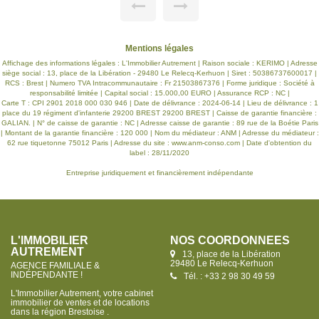
Mentions légales
Affichage des informations légales : L'Immobilier Autrement | Raison sociale : KERIMO | Adresse
siège social : 13, place de la Libération - 29480 Le Relecq-Kerhuon | Siret : 50386737600017 |
RCS : Brest | Numero TVA Intracommunautaire : Fr 21503867376 | Forme juridique : Société à
responsabilité limitée | Capital social : 15.000,00 EURO | Assurance RCP : NC |
Carte T : CPI 2901 2018 000 030 946 | Date de délivrance : 2024-06-14 | Lieu de délivrance : 1
place du 19 régiment d'infanterie 29200 BREST 29200 BREST | Caisse de garantie financière :
GALIAN. | N° de caisse de garantie : NC | Adresse caisse de garantie : 89 rue de la Boétie Paris
| Montant de la garantie financière : 120 000 | Nom du médiateur : ANM | Adresse du médiateur :
62 rue tiquetonne 75012 Paris | Adresse du site :
www.anm-conso.com
| Date d'obtention du
label : 28/11/2020
Entreprise juridiquement et financièrement indépendante
L'IMMOBILIER
NOS COORDONNÉES
AUTREMENT
13, place de la Libération
29480 Le Relecq-Kerhuon
AGENCE FAMILIALE &
INDÉPENDANTE !
Tél. : +33 2 98 30 49 59
L'Immobilier Autrement, votre cabinet
immobilier de ventes et de locations
dans la région Brestoise .