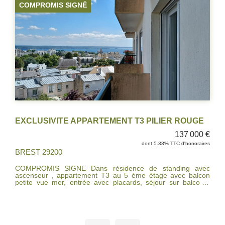
COMPROMIS SIGNÉ
EXCLUSIVITE APPARTEMENT T3 PILIER ROUGE
137 000 €
dont 5.38% TTC d'honoraires
BREST 29200
COMPROMIS SIGNE Dans résidence de standing avec
ascenseur , appartement T3 au 5 ème étage avec balcon
petite vue mer, entrée avec placards, séjour sur balcon ,
cuisine indépendante, deux chambres, salle de bains. Cave,
place de parking privée. Fenêtres pvc double vitrage volets
électriques, chaudière au gaz . Quartier Pilier rouge Brest. A
DECOUVRIR RAPIDEMENT.