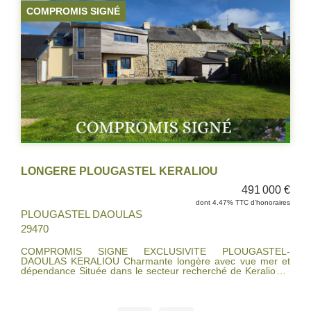
COMPROMIS SIGNÉ
LONGERE PLOUGASTEL KERALIOU
491 000 €
dont 4.47% TTC d'honoraires
PLOUGASTEL DAOULAS
29470
COMPROMIS SIGNE EXCLUSIVITE PLOUGASTEL-
DAOULAS KERALIOU Charmante longère avec vue mer et
dépendance Située dans le secteur recherché de Keraliou à
Plougastel-Daoulas, cette belle longère rénovée et agrandie
en 2009 offre un cadre de vie privilégié, au calme, avec une
agréable vue sur la mer depuis l'étage. La maison principale
se compose au rez-de-chaussée d'une entrée, d'un vaste