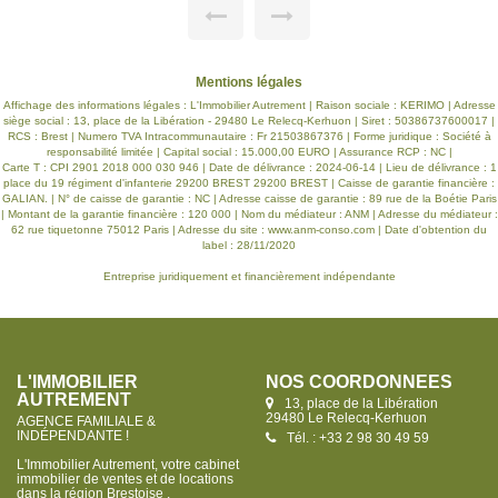
salon-séjour chaleureux avec insert, d'une cuisine aménagée
et équipée agrémentée d'un poêle à bois, ainsi que d'un WC
indépendant. À l'étage, vous découvrirez une suite parentale,
trois chambres confortables et une salle de bains avec WC.
Le dernier niveau accueille une chambre supplémentaire
Mentions légales
ainsi qu'un bureau en mezzanine, idéal pour le télétravail ou
un espace détente. À l'extérieur, vous profiterez d'un beau
Affichage des informations légales : L'Immobilier Autrement | Raison sociale : KERIMO | Adresse
jardin clos et arboré de 1 050 m², parfait pour les moments
siège social : 13, place de la Libération - 29480 Le Relecq-Kerhuon | Siret : 50386737600017 |
en famille ou entre amis. Le véritable atout de cette propriété
RCS : Brest | Numero TVA Intracommunautaire : Fr 21503867376 | Forme juridique : Société à
: un penty indépendant d'environ 30 m² comprenant une
responsabilité limitée | Capital social : 15.000,00 EURO | Assurance RCP : NC |
pièce de vie, une salle de bains et une chambre en
Carte T : CPI 2901 2018 000 030 946 | Date de délivrance : 2024-06-14 | Lieu de délivrance : 1
mezzanine. Un espace idéal pour recevoir famille et amis,
place du 19 régiment d'infanterie 29200 BREST 29200 BREST | Caisse de garantie financière :
exercer une activité indépendante ou développer un projet
GALIAN. | N° de caisse de garantie : NC | Adresse caisse de garantie : 89 rue de la Boétie Paris
locatif. Une propriété pleine de charme alliant authenticité,
| Montant de la garantie financière : 120 000 | Nom du médiateur : ANM | Adresse du médiateur :
confort et potentiel, dans un environnement privilégié à
62 rue tiquetonne 75012 Paris | Adresse du site :
www.anm-conso.com
| Date d'obtention du
proximité de la mer. À découvrir sans tarder !
label : 28/11/2020
Entreprise juridiquement et financièrement indépendante
L'IMMOBILIER
NOS COORDONNÉES
AUTREMENT
13, place de la Libération
29480 Le Relecq-Kerhuon
AGENCE FAMILIALE &
INDÉPENDANTE !
Tél. : +33 2 98 30 49 59
L'Immobilier Autrement, votre cabinet
immobilier de ventes et de locations
dans la région Brestoise .