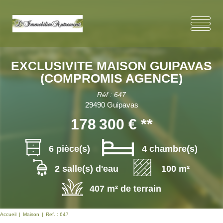
EXCLUSIVITE MAISON GUIPAVAS
(COMPROMIS AGENCE)
Réf : 647
29490 Guipavas
178 300 €
**
6 pièce(s)
4 chambre(s)
2 salle(s) d'eau
100 m²
407 m² de terrain
Accueil
Maison
Ref. : 647