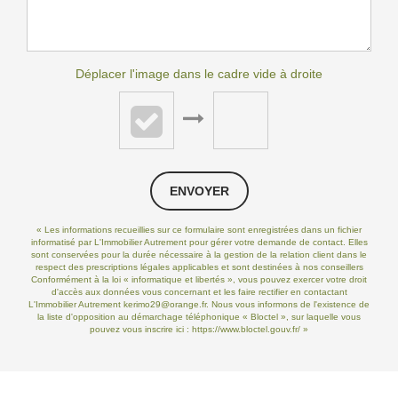
Déplacer l'image dans le cadre vide à droite
ENVOYER
« Les informations recueillies sur ce formulaire sont enregistrées dans un fichier
informatisé par L'Immobilier Autrement pour gérer votre demande de contact. Elles
sont conservées pour la durée nécessaire à la gestion de la relation client dans le
respect des prescriptions légales applicables et sont destinées à nos conseillers
Conformément à la loi « informatique et libertés », vous pouvez exercer votre droit
d'accès aux données vous concernant et les faire rectifier en contactant
L'Immobilier Autrement kerimo29@orange.fr. Nous vous informons de l'existence de
la liste d'opposition au démarchage téléphonique « Bloctel », sur laquelle vous
pouvez vous inscrire ici :
https://www.bloctel.gouv.fr/
»