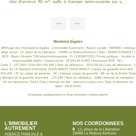
une salle de bains avec wc. A l'étage, une chambre et un
bureau. Libre août 2026
Mentions légales
Affichage des informations légales : L'Immobilier Autrement | Raison sociale : KERIMO | Adresse
siège social : 13, place de la Libération - 29480 Le Relecq-Kerhuon | Siret : 50386737600017 |
RCS : Brest | Numero TVA Intracommunautaire : Fr 21503867376 | Forme juridique : Société à
responsabilité limitée | Capital social : 15.000,00 EURO | Assurance RCP : NC |
Carte T : CPI 2901 2018 000 030 946 | Date de délivrance : 2024-06-14 | Lieu de délivrance : 1
place du 19 régiment d'infanterie 29200 BREST 29200 BREST | Caisse de garantie financière :
GALIAN. | N° de caisse de garantie : NC | Adresse caisse de garantie : 89 rue de la Boétie Paris
| Montant de la garantie financière : 120 000 | Nom du médiateur : ANM | Adresse du médiateur :
62 rue tiquetonne 75012 Paris | Adresse du site :
www.anm-conso.com
| Date d'obtention du
label : 28/11/2020
Entreprise juridiquement et financièrement indépendante
L'IMMOBILIER
NOS COORDONNÉES
AUTREMENT
13, place de la Libération
29480 Le Relecq-Kerhuon
AGENCE FAMILIALE &