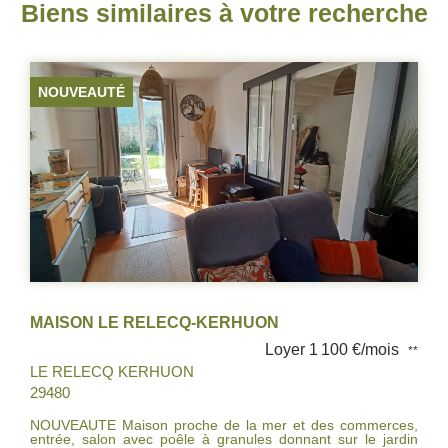
Biens similaires à votre recherche
LOUE PAR L'AGENCE
MAISON MEUBLEE T2 LE RELECQ-KERHUON
Loyer 570 €/mois
**
LE RELECQ KERHUON
29480
A DECOUVRIR sur le Relecq-Kerhuon, maison meublée
composée d'un salon-séjour, cuisine aménagée et équipée,