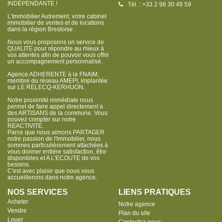
INDÉPENDANTE !
Tél. : +33 2 98 30 49 59
L'Immobilier Autrement, votre cabinet
immobilier de ventes et de locations
dans la région Brestoise .
Nous vous proposons un service de
QUALITE pour répondre au mieux à
vos attentes afin de pouvoir vous offrir
un accompagnement personnalisé.
Agence ADHERENTE à la FNAIM,
membre du réseau AMEPI, implantée
sur LE RELECQ-KERHUON.
Notre proximité immédiate nous
permet de faire appel directement à
des ARTISANS de la commune. Vous
pouvez compter sur notre
REACTIVITE.
Parce que nous aimons PARTAGER
notre passion de l'immobilier, nous
sommes particulièrement attachées à
vous donner entière satisfaction, être
disponibles et A L'ECOUTE de vos
besoins.
C'est avec plaisir que nous vous
accueillerons dans notre agence.
NOS SERVICES
LIENS PRATIQUES
Acheter
Notre agence
Vendre
Plan du site
Louer
Contactez-nous