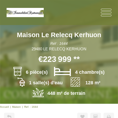
Maison Le Relecq Kerhuon
Réf : 1644
29480 LE RELECQ KERHUON
€223 999
**
6 pièce(s)
4 chambre(s)
1 salle(s) d'eau
128 m²
448 m² de terrain
Accueil
Maison
Ref. : 1644