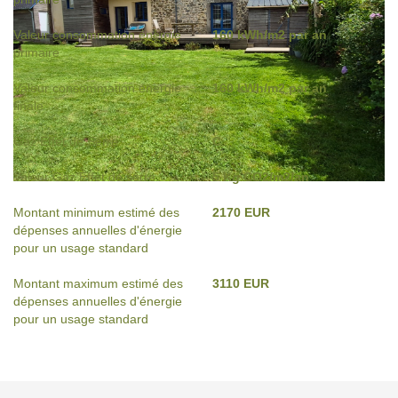
Valeur consommation énergie
160 kWh/m2 par an
primaire
Valeur consommation énergie
160 kWh/m2 par an
finale
Gaz Effet de Serre
C
Valeur Gaz Effet de serre
5 Kg CO2/m2/an
Montant minimum estimé des
2170 EUR
dépenses annuelles d'énergie
pour un usage standard
Montant maximum estimé des
3110 EUR
dépenses annuelles d'énergie
pour un usage standard