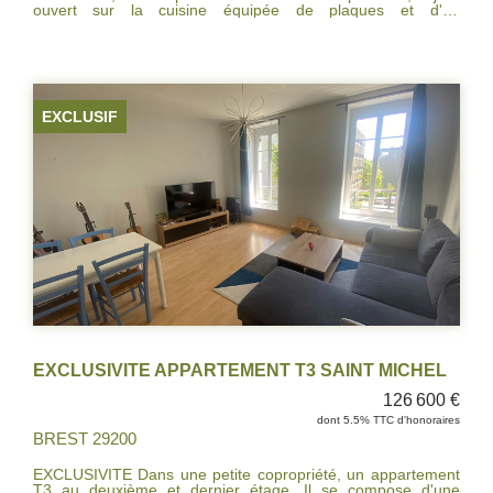
ouvert sur la cuisine équipée de plaques et d'un
réfrigérateur, chambre, salle de bains avec wc. Place de
parking et cave, ascenseur. Terrasse Locataire en place
IDEAL POUR INVESTISSEURS
EXCLUSIF
EXCLUSIVITE APPARTEMENT T3 SAINT MICHEL
126 600 €
dont 5.5% TTC d'honoraires
BREST 29200
EXCLUSIVITE Dans une petite copropriété, un appartement
T3 au deuxième et dernier étage. Il se compose d'une