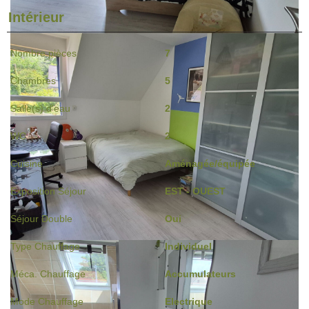
Intérieur
Nombre pièces
7
Chambres
5
Salle(s) d'eau
2
WC
2
Cuisine
Aménagée/équipée
Exposition Séjour
EST - OUEST
Séjour Double
Oui
Type Chauffage
Individuel
Méca. Chauffage
Accumulateurs
Mode Chauffage
Electrique