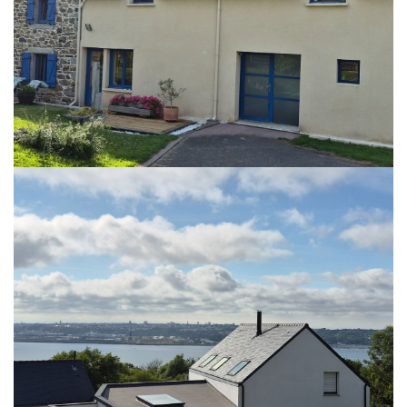
COMPROMIS SIGNE
EXCLUSIVITE PLOUGASTEL-DAOULAS KERALIOU Charmante longère
avec vue mer et dépendance
Située dans le secteur recherché de Keraliou à Plougastel-Daoulas, cette
belle longère rénovée et agrandie en 2009 offre un cadre de vie privilégié,
au calme, avec une agréable vue sur la mer depuis l'étage.
La maison principale se compose au rez-de-chaussée d'une entrée, d'un
vaste salon-séjour chaleureux avec insert, d'une cuisine aménagée et
équipée agrémentée d'un poêle à bois, ainsi que d'un WC indépendant.
À l'étage, vous découvrirez une suite parentale, trois chambres confortables
et une salle de bains avec WC.
Le dernier niveau accueille une chambre supplémentaire ainsi qu'un bureau
en mezzanine, idéal pour le télétravail ou un espace détente.