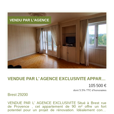
Une cave . Fenêtres pvc double vitrage récentes avec volets
électriques. Travaux à prévoir, électricité, décoration. IDEAL
POUR UNE PREMIERE ACQUISITION OU POUR UN
INVESTISSEMENT.
VENDU PAR L'AGENCE
VENDUE PAR L' AGENCE EXCLUSIVITE APPARTEMENT T4 BREST
105 500 €
dont 5.5% TTC d'honoraires
Brest 29200
VENDUE PAR L' AGENCE EXCLUSIVITE Situé à Brest rue
de Provence , cet appartement de 90 m² offre un fort
potentiel pour un projet de rénovation. Idéalement conçu
pour un investisseur ou un primo-accédant, il dispose de