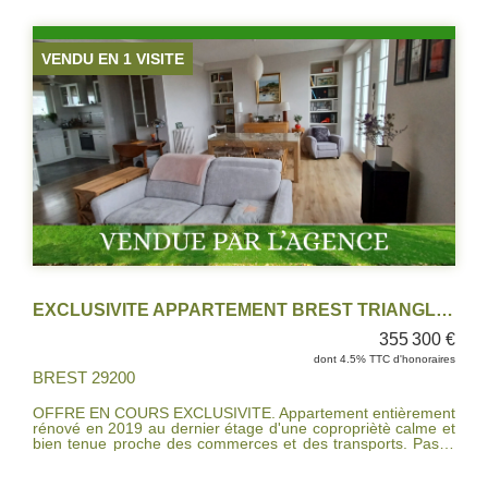
VENDU EN 1 VISITE
EXCLUSIVITE APPARTEMENT BREST TRIANGLE D'OR
355 300 €
dont 4.5% TTC d'honoraires
BREST 29200
OFFRE EN COURS EXCLUSIVITE. Appartement entièrement
rénové en 2019 au dernier étage d'une copropriètè calme et
bien tenue proche des commerces et des transports. Passé
la porte d'entrée vous découvrirez une belle pièce de vie
d'environ 33 m² donnant sur un balcon avec petite vue mer,