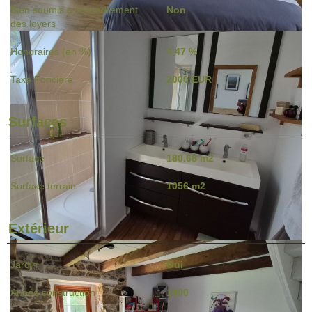
Bien soumis à l'encadrement
Non
des loyers
Honoraires (en %)
4.47 %
Taxe Foncière
2000 EUR
Surfaces
Surface
180.68 m2
Surface terrain
1056 m2
Extérieur
Jardin
Oui
Année construction
1900