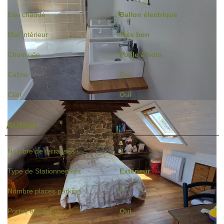
Eau chaude
Ballon électrique
Etat intérieur
Très bon
Cheminée
Poêle à bois
Calme
Oui
Clair
Oui
Autres
Nombre de terrasses
2
Type de Stationnement
Extérieur
Nombre places parking
4
Portail électrique
Oui