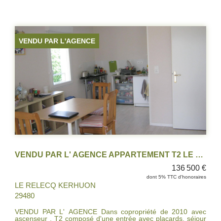
chambres, une salle d'eau un wc. Cave. Place de parking.
Les fenêtres en PVC double vitrage assurent une bonne
isolation. La chaudière gaz récente et le tableau électrique
neuf garantissent un confort optimal et une installation aux
normes. IDEAL POUR UNE PREMIERE ACQUISITION OU
VENDU PAR L'AGENCE
POUR UN INVESTISSEMENT!!!!
VENDU PAR L' AGENCE APPARTEMENT T2 LE RELECQ-KERHUON (locataire en place)
136 500 €
dont 5% TTC d'honoraires
LE RELECQ KERHUON
29480
VENDU PAR L' AGENCE Dans copropriété de 2010 avec
ascenseur , T2 composé d'une entrée avec placards, séjour