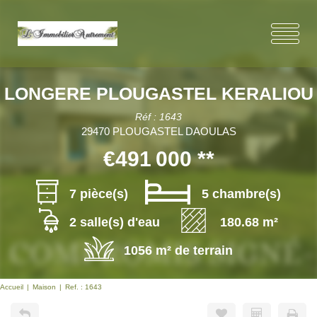
LONGERE PLOUGASTEL KERALIOU
Réf : 1643
29470 PLOUGASTEL DAOULAS
€491 000
**
7 pièce(s)
5 chambre(s)
2 salle(s) d'eau
180.68 m²
1056 m² de terrain
Accueil
Maison
Ref. : 1643