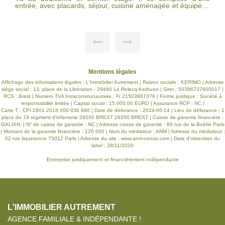
entrée, avec placards, séjour, cuisine aménagée et équipée ,
deux chambres, salle d'eau et cave. , jardin commun. IDEAL
POUR UNE PREMIERE ACQUISITION OU POUR UN
INVESTISSEMENT LOCATIF. Locataire en place jusqu'à mi-
novembre 2026
Mentions légales
Affichage des informations légales : L'Immobilier Autrement | Raison sociale : KERIMO | Adresse
siège social : 13, place de la Libération - 29480 Le Relecq-Kerhuon | Siret : 50386737600017 |
RCS : Brest | Numero TVA Intracommunautaire : Fr 21503867376 | Forme juridique : Société à
responsabilité limitée | Capital social : 15.000,00 EURO | Assurance RCP : NC |
Carte T : CPI 2901 2018 000 030 946 | Date de délivrance : 2024-06-14 | Lieu de délivrance : 1
place du 19 régiment d'infanterie 29200 BREST 29200 BREST | Caisse de garantie financière :
GALIAN. | N° de caisse de garantie : NC | Adresse caisse de garantie : 89 rue de la Boétie Paris
| Montant de la garantie financière : 120 000 | Nom du médiateur : ANM | Adresse du médiateur :
62 rue tiquetonne 75012 Paris | Adresse du site :
www.anm-conso.com
| Date d'obtention du
label : 28/11/2020
Entreprise juridiquement et financièrement indépendante
L'IMMOBILIER AUTREMENT
AGENCE FAMILIALE & INDÉPENDANTE !