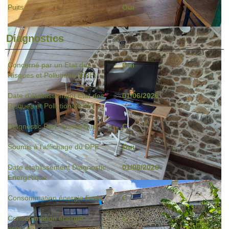
Puits
Oui
Diagnostics
Concerné par un Etat des
Oui
Risques et Pollutions (ERP)
Date d'établissement Etat des
01/06/2026
Risques et Pollutions(ERP)
Diagnostic Perf. Numérique
C
Soumis à l'affichage du DPE
Oui
Date établissement Diagnostic
01/06/2026
Energétique
Consommation énergie finale
C
Consommation énergie
C
primaire