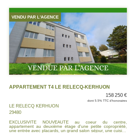
une cuisine aménagée et équipée semi-ouverte, une loggia,
un grand couloir avec dressing desservant deux chambres,
la salle d'eau . Appartement en parfait état , chaudière au
gaz 2019, isolation, récente, électricité aux normes, fenêtres
VENDU PAR L'AGENCE
pvc double vitrage. IL NE VOUS RESTE QU'A POSER VOS
MEUBLES, LE PLUS CAVE, ET GARAGE FERME DANS LA
COUR PRIVATIVE. A VISITER RAPIDEMENT!!!
APPARTEMENT T4 LE RELECQ-KERHUON
158 250 €
dont 5.5% TTC d'honoraires
LE RELECQ KERHUON
29480
EXCLUSIVITE NOUVEAUTE au coeur du centre,
appartement au deuxième étage d'une petite copropriètè,
une entrée avec placards, un grand salon séjour, une cuisine
indépendante, deux chambres, une salle de bains , un wc.