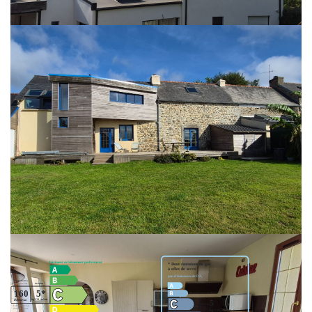
À l'extérieur, vous profiterez d'un beau jardin clos et arboré de 1 050 m²,
parfait pour les moments en famille ou entre amis.
Le véritable atout de cette propriété : un penty indépendant d'environ 30 m²
comprenant une pièce de vie, une salle de bains et une chambre en
mezzanine. Un espace idéal pour recevoir famille et amis, exercer une
activité indépendante ou développer un projet locatif.
Une propriété pleine de charme alliant authenticité, confort et potentiel, dans
un environnement privilégié à proximité de la mer.
À découvrir sans tarder !
** €491 000
honoraires inclus
|
|
€470 000
hors honoraires
Honoraires : 4.47% TTC à
la charge de l'acquéreur
Nos honoraires
Classes DPE/GES