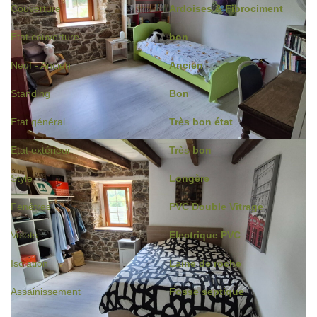
Couverture
Ardoises & Fibrociment
Etat couverture
bon
Neuf - Ancien
Ancien
Standing
Bon
Etat général
Très bon état
Etat extérieur
Très bon
Style
Longère
Fenêtres
PVC Double Vitrage
Volets
Electrique PVC
Isolation
Laine de roche
Assainissement
Fosse septique