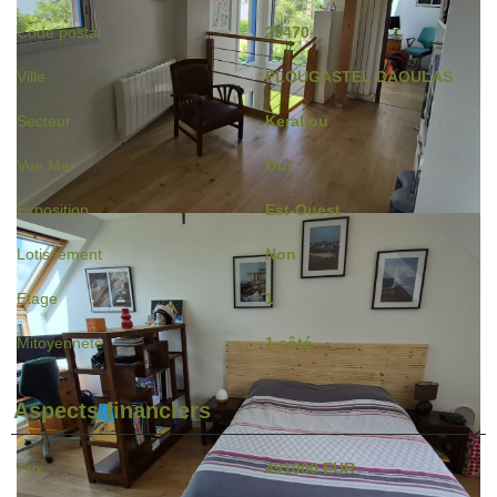
Code postal
29470
Ville
PLOUGASTEL DAOULAS
Secteur
Keraliou
Vue Mer
Oui
Exposition
Est-Ouest
Lotissement
Non
Etage
1
Mitoyenneté
1 côté
Aspects financiers
Prix
491000 EUR