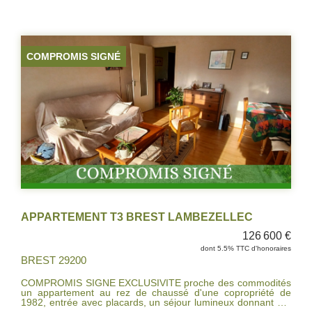
beaux volumes et d'une disposition fonctionnelle.
L'appartement comprend : - Un spacieux salon-séjour de 32
m², parfait pour aménager un espace convivial et lumineux. -
Deux chambres offrant un bon espace de rangement. - Un
grand dressing - Une cave pratique pour le stockage. - Une
COMPROMIS SIGNÉ
place de parking privée couverte. L'appartement, bien situé
et au calme, nécessite des travaux de rénovation pour
révéler tout son potentiel. Une belle opportunité à ne pas
manquer !
APPARTEMENT T3 BREST LAMBEZELLEC
126 600 €
dont 5.5% TTC d'honoraires
BREST 29200
COMPROMIS SIGNE EXCLUSIVITE proche des commodités
un appartement au rez de chaussé d'une copropriété de
1982, entrée avec placards, un séjour lumineux donnant sur
une loggia exposée sud, une cuisine indépendante, deux