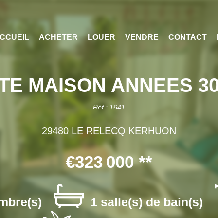
CCUEIL
ACHETER
LOUER
VENDRE
CONTACT
ITE MAISON ANNEES 3
Réf : 1641
29480 LE RELECQ KERHUON
€323 000
**
mbre(s)
1 salle(s) de bain(s)