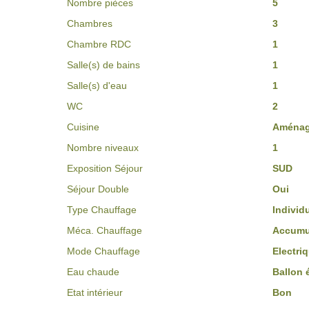
Nombre pièces
5
Chambres
3
Chambre RDC
1
Salle(s) de bains
1
Salle(s) d'eau
1
WC
2
Cuisine
Aménag
Nombre niveaux
1
Exposition Séjour
SUD
Séjour Double
Oui
Type Chauffage
Individ
Méca. Chauffage
Accumu
Mode Chauffage
Electri
Eau chaude
Ballon 
Etat intérieur
Bon