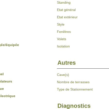
Standing
Etat général
Etat extérieur
Style
Fenêtres
Volets
ée/équipée
Isolation
Autres
uel
Cave(s)
lateurs
Nombre de terrasses
que
Type de Stationnement
électrique
Diagnostics