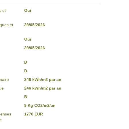
 et
Oui
sques et
29/05/2026
Oui
29/05/2026
D
D
maire
246 kWh/m2 par an
le
246 kWh/m2 par an
B
9 Kg CO2/m2/an
penses
1770 EUR
e