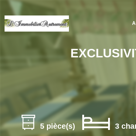
A
EXCLUSIV
5 pièce(s)
3 cha