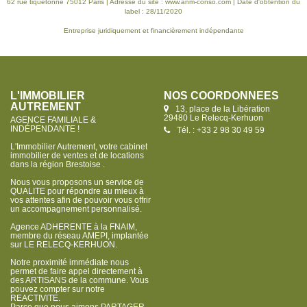
62 rue tiquetonne 75012 Paris | Adresse du site :
www.anm-conso.com
| Date d'obtention du
label : 28/11/2020
Entreprise juridiquement et financièrement indépendante
L'IMMOBILIER
NOS COORDONNÉES
AUTREMENT
13, place de la Libération
29480 Le Relecq-Kerhuon
AGENCE FAMILIALE &
INDÉPENDANTE !
Tél. : +33 2 98 30 49 59
L'Immobilier Autrement, votre cabinet
immobilier de ventes et de locations
dans la région Brestoise .
Nous vous proposons un service de
QUALITE pour répondre au mieux à
vos attentes afin de pouvoir vous offrir
un accompagnement personnalisé.
Agence ADHERENTE à la FNAIM,
membre du réseau AMEPI, implantée
sur LE RELECQ-KERHUON.
Notre proximité immédiate nous
permet de faire appel directement à
des ARTISANS de la commune. Vous
pouvez compter sur notre
REACTIVITE.
Parce que nous aimons PARTAGER