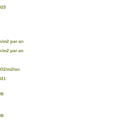
025
/m2 par an
/m2 par an
CO2/m2/an
021
UR
UR