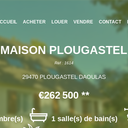
CCUEIL
ACHETER
LOUER
VENDRE
CONTACT
 MAISON PLOUGASTEL
Réf : 1614
29470 PLOUGASTEL DAOULAS
€262 500
**
mbre(s)
1 salle(s) de bain(s)