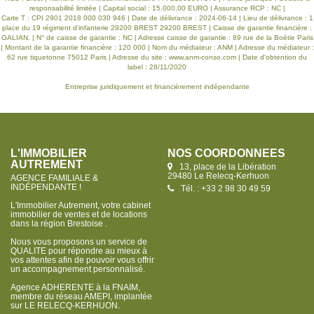
responsabilité limitée | Capital social : 15.000,00 EURO | Assurance RCP : NC |
Carte T : CPI 2901 2018 000 030 946 | Date de délivrance : 2024-06-14 | Lieu de délivrance : 1
place du 19 régiment d'infanterie 29200 BREST 29200 BREST | Caisse de garantie financière :
GALIAN. | N° de caisse de garantie : NC | Adresse caisse de garantie : 89 rue de la Boétie Paris
| Montant de la garantie financière : 120 000 | Nom du médiateur : ANM | Adresse du médiateur :
62 rue tiquetonne 75012 Paris | Adresse du site :
www.anm-conso.com
| Date d'obtention du
label : 28/11/2020
Entreprise juridiquement et financièrement indépendante
L'IMMOBILIER
NOS COORDONNÉES
AUTREMENT
13, place de la Libération
29480 Le Relecq-Kerhuon
AGENCE FAMILIALE &
INDÉPENDANTE !
Tél. : +33 2 98 30 49 59
L'Immobilier Autrement, votre cabinet
immobilier de ventes et de locations
dans la région Brestoise .
Nous vous proposons un service de
QUALITE pour répondre au mieux à
vos attentes afin de pouvoir vous offrir
un accompagnement personnalisé.
Agence ADHERENTE à la FNAIM,
membre du réseau AMEPI, implantée
sur LE RELECQ-KERHUON.