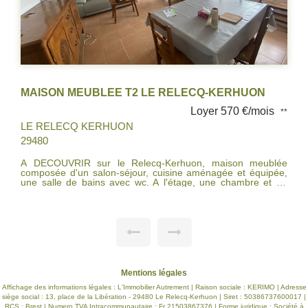
HUON
CONTEMPORAINE T6 PLOUGASTEL DAOUL
 €/mois
Loyer 1 400 €/m
**
PLOUGASTEL DAOULAS
29470
n meublée
NOUVEAUTE . Contemporaine PLOUGASTEL DA
et équipée,
non mitoyenne sur un jardin d'environ 670 m², salon 
ambre et un
avec poêle à granules, une cuisine ouverte aména
équipée, cellier, wc, suite parentale chambre , dressing
d'eau avec wc . A l'étage trois belles chambres, dre
salle de bains, wc. Terrasse, garage. Libre fin Juin 
Mentions légales
Affichage des informations légales : L'Immobilier Autrement | Raison sociale : KERIMO | Adresse
siège social : 13, place de la Libération - 29480 Le Relecq-Kerhuon | Siret : 50386737600017 |
RCS : Brest | Numero TVA Intracommunautaire : Fr 21503867376 | Forme juridique : Société à