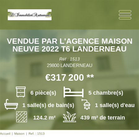
VENDUE PAR L'AGENCE MAISON
NEUVE 2022 T6 LANDERNEAU
Réf : 1513
29800 LANDERNEAU
€317 200
**
6 pièce(s)
5 chambre(s)
1 salle(s) de bain(s)
1 salle(s) d'eau
124.2 m²
439 m² de terrain
Accueil
Maison
Ref. : 1513