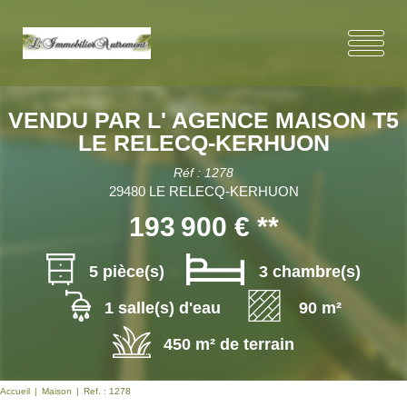
VENDU PAR L' AGENCE MAISON T5
LE RELECQ-KERHUON
Réf : 1278
29480 LE RELECQ-KERHUON
193 900 €
**
5 pièce(s)
3 chambre(s)
1 salle(s) d'eau
90 m²
450 m² de terrain
Accueil
Maison
Ref. : 1278