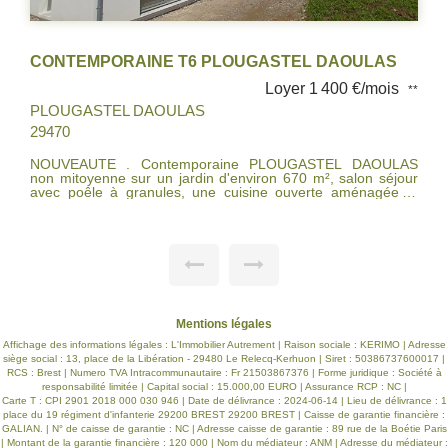
CONTEMPORAINE T6 PLOUGASTEL DAOULAS
Loyer 1 400 €/mois
**
PLOUGASTEL DAOULAS
29470
NOUVEAUTE . Contemporaine PLOUGASTEL DAOULAS
non mitoyenne sur un jardin d'environ 670 m², salon séjour
avec poêle à granules, une cuisine ouverte aménagée et
équipée, cellier, wc, suite parentale chambre , dressing, salle
d'eau avec wc . A l'étage trois belles chambres, dressing,
salle de bains, wc. Terrasse, garage. Libre fin Juin 2026
Mentions légales
Affichage des informations légales : L'Immobilier Autrement | Raison sociale : KERIMO | Adresse
siège social : 13, place de la Libération - 29480 Le Relecq-Kerhuon | Siret : 50386737600017 |
RCS : Brest | Numero TVA Intracommunautaire : Fr 21503867376 | Forme juridique : Société à
responsabilité limitée | Capital social : 15.000,00 EURO | Assurance RCP : NC |
Carte T : CPI 2901 2018 000 030 946 | Date de délivrance : 2024-06-14 | Lieu de délivrance : 1
place du 19 régiment d'infanterie 29200 BREST 29200 BREST | Caisse de garantie financière :
GALIAN. | N° de caisse de garantie : NC | Adresse caisse de garantie : 89 rue de la Boétie Paris
| Montant de la garantie financière : 120 000 | Nom du médiateur : ANM | Adresse du médiateur :