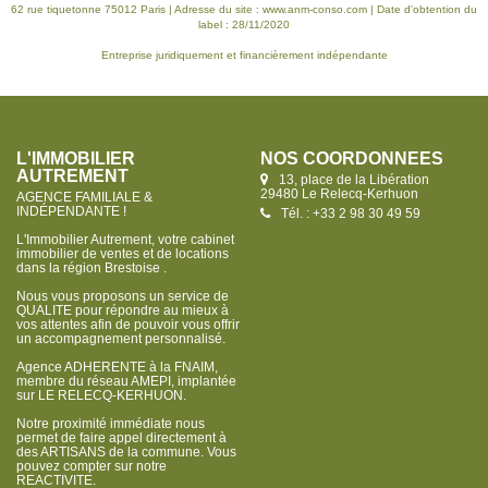
62 rue tiquetonne 75012 Paris | Adresse du site :
www.anm-conso.com
| Date d'obtention du
label : 28/11/2020
Entreprise juridiquement et financièrement indépendante
L'IMMOBILIER
NOS COORDONNÉES
AUTREMENT
13, place de la Libération
29480 Le Relecq-Kerhuon
AGENCE FAMILIALE &
INDÉPENDANTE !
Tél. : +33 2 98 30 49 59
L'Immobilier Autrement, votre cabinet
immobilier de ventes et de locations
dans la région Brestoise .
Nous vous proposons un service de
QUALITE pour répondre au mieux à
vos attentes afin de pouvoir vous offrir
un accompagnement personnalisé.
Agence ADHERENTE à la FNAIM,
membre du réseau AMEPI, implantée
sur LE RELECQ-KERHUON.
Notre proximité immédiate nous
permet de faire appel directement à
des ARTISANS de la commune. Vous
pouvez compter sur notre
REACTIVITE.