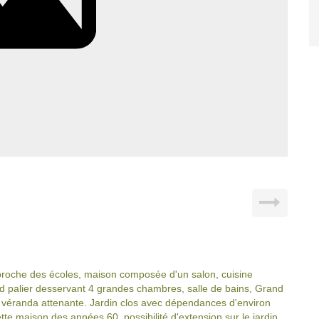
che des écoles, maison composée d'un salon, cuisine
 palier desservant 4 grandes chambres, salle de bains, Grand
 véranda attenante. Jardin clos avec dépendances d'environ
tte maison des années 60, possibilité d'extension sur le jardin.