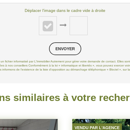
Déplacer l'image dans le cadre vide à droite
ENVOYER
s un fichier informatisé par L'Immobilier Autrement pour gérer votre demande de contact. Elles sont
ées à nos conseillers Conformément à la loi « informatique et libertés », vous pouvez exercer votr
informons de l'existence de la liste d'opposition au démarchage téléphonique « Bloctel », sur laq
ns similaires à votre reche
VENDU PAR L'AGENCE