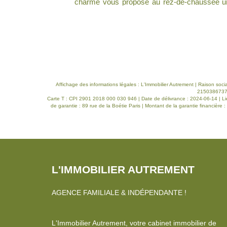
i qu'une salle
salon séjour avec cheminée, cuisine ouvert
ne aménagée et
chambre avec salle d'eau privative et rangeme
beaux jours. À
bureau salle de bains, wc . Garage, cave cabanon . Chaudière gaz récente,
si qu'un espace
pvc double vitrage .
Affichage des informations légales : L'Immobilier Autrement | Raison so
21503867376 
Carte T : CPI 2901 2018 000 030 946 | Date de délivrance : 2024-06-14 | Li
de garantie : 89 rue de la Boétie Paris | Montant de la garantie financièr
L'IMMOBILIER AUTREMENT
AGENCE FAMILIALE & INDÉPENDANTE !
L'Immobilier Autrement, votre cabinet immobilier de