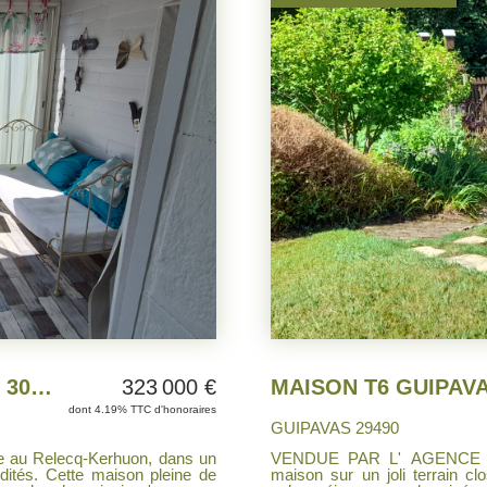
332 800 €
dont 4% TTC d'honoraires
LE RELECQ KERHUON 2948
fonds d'impasse au calme,
VENDUE PAR L'AGENCE SEULEMENT CHEZ NOUS à 5mn du MOULIN
550 m² composée d'une entrée,
BLANC contemporaine plain p