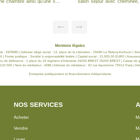
e aménagée et équipée, , une
salon séjour, une cuisine aménagée et
nts, à l'étage trois chambres,
chambres, une salle d'eau , 
RESIDENTIEL . A VISITER RAPIDEMENT. PRODUIT RARE SUR LA
COMMUNE
Mentions légales
ciale : KERIMO | Adresse siège social : 13, place de la Libération - 29480 Le Relecq-Kerhuon | S
| Forme juridique : Société à responsabilité limitée | Capital social : 15.000,00 EURO | Assuran
eu de délivrance : 1 place du 19 régiment d'infanterie 29200 BREST 29200 BREST | Caisse de gar
e : 120 000 | Nom du médiateur : ANM | Adresse du médiateur : 62 rue tiquetonne 75012 Paris | Adr
Entreprise juridiquement et financièrement indépendante
NOS SERVICES
A
Acheter
Ma
Vendre
Ma
Louer
Ma