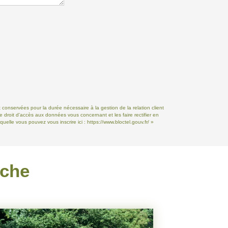
 conservées pour la durée nécessaire à la gestion de la relation client
e droit d'accès aux données vous concernant et les faire rectifier en
uelle vous pouvez vous inscrire ici :
https://www.bloctel.gouv.fr/
»
rche
VENDU PAR 