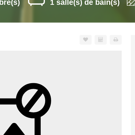
bre(s)
1 salle(s) de bain(s)