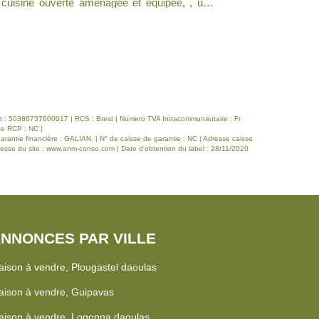
 équipée indépendante, un cellier ,trois
aménagée et éq
un wc. Garage grenier . QAURTIER
l'étage, trois gr
bains avec wc. Garage QUARTIER CALME PROCHE DE LA COR
ET DES COMM
iret : 50386737600017 | RCS : Brest | Numero TVA Intracommunautaire : Fr
ce RCP : NC |
antie financière : GALIAN. | N° de caisse de garantie : NC | Adresse caisse
esse du site :
www.anm-conso.com
| Date d'obtention du label : 28/11/2020
NNONCES PAR VILLE
ison à vendre, Plougastel daoulas
ison à vendre, Guipavas
ison à vendre, Logonna daoulas