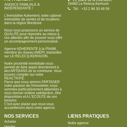
29480 Le Relecq-Kerhuon
AGENCE FAMILIALE &
INDÉPENDANTE !
Tél. : +33 2 98 30 49 59
L'Immobilier Autrement, votre cabinet
immobilier de ventes et de locations
dans la région Brestoise .
Nous vous proposons un service de
QUALITE pour répondre au mieux à
vos attentes afin de pouvoir vous offrir
un accompagnement personnalisé.
Agence ADHERENTE à la FNAIM,
membre du réseau AMEPI, implantée
sur LE RELECQ-KERHUON.
Notre proximité immédiate nous
permet de faire appel directement à
des ARTISANS de la commune. Vous
pouvez compter sur notre
REACTIVITE.
Parce que nous aimons PARTAGER
notre passion de l'immobilier, nous
sommes particulièrement attachées à
vous donner entière satisfaction, être
disponibles et A L'ECOUTE de vos
besoins.
C'est avec plaisir que nous vous
accueillerons dans notre agence.
NOS SERVICES
LIENS PRATIQUES
Acheter
Notre agence
Vendre