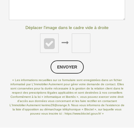
Déplacer l'image dans le cadre vide à droite
ENVOYER
« Les informations recueillies sur ce formulaire sont enregistrées dans un fichier
informatisé par L'Immobilier Autrement pour gérer votre demande de contact. Elles
sont conservées pour la durée nécessaire à la gestion de la relation client dans le
respect des prescriptions légales applicables et sont destinées à nos conseillers
Conformément à la loi « informatique et libertés », vous pouvez exercer votre droit
d'accès aux données vous concernant et les faire rectifier en contactant
L'Immobilier Autrement kerimo29@orange.fr. Nous vous informons de l'existence de
la liste d'opposition au démarchage téléphonique « Bloctel », sur laquelle vous
pouvez vous inscrire ici :
https://www.bloctel.gouv.fr/
»