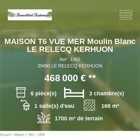
MAISON T6 VUE MER Moulin Blanc
LE RELECQ KERHUON
Réf : 1392
29480 LE RELECQ KERHUON
468 000 €
**
6 pièce(s)
3 chambre(s)
1 salle(s) d'eau
166 m²
1700 m² de terrain
Accueil
Maison
Ref. : 1392