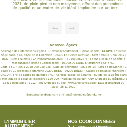
2021, de plain-pied et non mitoyenne, offrant des prestations
de qualité et un cadre de vie idéal. Implantée sur un terrain
de 567 m², elle se compose d'un bel espace de vie lumineux
avec un salon-séjour spacieux et une cuisine ouverte,
aménagée et entièrement équipée, parfait pour des
moments conviviaux en famille ou entre amis. Côté nuit, vous
trouverez une suite parentale confortable, deux chambres
supplémentaires ainsi qu'une salle d'eau moderne. À
l'extérieur, profitez d'un agréable jardin sans vis-à-vis, d'une
piscine chauffée pour prolonger les beaux jours et d'un
double garage DE 80 M² offrant un espace de stationnement
Mentions légales
et de rangement appréciable. Terrasses bois exposée sud
ouest, prestations récentes, aucun travaux à prévoir. Une
Affichage des informations légales : L'Immobilier Autrement | Raison sociale : KERIMO | Adresse
maison clé en main, idéale pour une famille ou pour ceux qui
siège social : 13, place de la Libération - 29480 Le Relecq-Kerhuon | Siret : 50386737600017 |
recherchent confort et tranquillité.
RCS : Brest | Numero TVA Intracommunautaire : Fr 21503867376 | Forme juridique : Société à
responsabilité limitée | Capital social : 15.000,00 EURO | Assurance RCP : NC |
Carte T : CPI 2901 2018 000 030 946 | Date de délivrance : 2024-06-14 | Lieu de délivrance : 1
place du 19 régiment d'infanterie 29200 BREST 29200 BREST | Caisse de garantie financière :
GALIAN. | N° de caisse de garantie : NC | Adresse caisse de garantie : 89 rue de la Boétie Paris
| Montant de la garantie financière : 120 000 | Nom du médiateur : ANM | Adresse du médiateur :
62 rue tiquetonne 75012 Paris | Adresse du site :
www.anm-conso.com
| Date d'obtention du
label : 28/11/2020
Entreprise juridiquement et financièrement indépendante
L'IMMOBILIER
NOS COORDONNÉES
AUTREMENT
13, place de la Libération